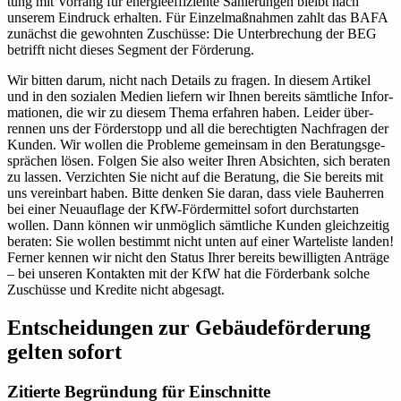
tung mit Vorrang für ener­gie­ef­fi­zi­ente Sanie­rungen bleibt nach
unserem Ein­druck erhalten. Für Ein­zel­maß­nahmen zahlt das BAFA
zunächst die gewohnten Zuschüsse: Die Unter­bre­chung der BEG
betrifft nicht dieses Segment der Förderung.
Wir bitten darum, nicht nach Details zu fragen. In diesem Artikel
und in den sozialen Medien liefern wir Ihnen bereits sämt­liche Infor­
ma­tionen, die wir zu diesem Thema erfahren haben. Leider über­
rennen uns der För­der­stopp und all die berech­tigten Nach­fragen der
Kunden. Wir wollen die Pro­bleme gemeinsam in den Bera­tungs­ge­
sprä­chen lösen. Folgen Sie also weiter Ihren Absichten, sich beraten
zu lassen. Ver­zichten Sie nicht auf die Bera­tung, die Sie bereits mit
uns ver­ein­bart haben. Bitte denken Sie daran, dass viele Bau­herren
bei einer Neu­auf­lage der KfW-För­der­mittel sofort durch­starten
wollen. Dann können wir unmög­lich sämt­liche Kunden gleich­zeitig
beraten: Sie wollen bestimmt nicht unten auf einer War­te­liste landen!
Ferner kennen wir nicht den Status Ihrer bereits bewil­ligten Anträge
– bei unseren Kon­takten mit der KfW hat die För­der­bank solche
Zuschüsse und Kredite nicht abgesagt.
Ent­schei­dungen zur Gebäu­de­för­de­rung
gelten sofort
Zitierte Begrün­dung für Einschnitte