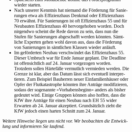
wieder starten.
Nach unserer Kenntnis hat niemand die För­de­rung für Sanie­
rungen etwa als Effizienz­haus Denkmal oder Effizienz­haus
70 erwähnt. Für Sanie­rungen ist oft Effizienz­haus 55 und für
Neu­bauten Effizienz­haus 40 her­vor­ge­hoben worden. Doch
nir­gendwo scheint die Rede davon zu sein, dass nun die
Stufen für Sanie­rungen abge­schafft werden könnten. Sämt­
liche Experten gehen wohl davon aus, dass die För­de­rung
von Sanie­rungen in sämt­li­chen Klassen wieder anläuft.
Im geför­derten Neubau ver­schwindet das Effizienz­haus 55.
Dieser Umbruch war für Ende Januar geplant. Die Dead­line
ist offen­sicht­lich auf 24. Januar vor­ge­zogen worden.
Trotzdem sollen Här­te­fälle ver­mut­lich ver­mieden werden. Die
Grenze ist klar, aber das Datum lässt sich even­tuell inter­pre­
tieren. Zum Bei­spiel Bau­herren neuer Ein­fa­mi­li­en­häuser oder
Opfer der Flut­ka­ta­strophe könnten ihre Anträge modi­fi­zieren,
sodass der soge­nannte »Vor­ha­bens­be­ginn« anders als bisher
gedeutet wird. Einige Gruppen können also hoffen, dass die
KfW ihre Anträge für einen Neubau nach EH 55 wider
Erwarten ab 24. Januar akzep­tiert. Grund­sätz­lich zieht die
KfW jedoch einen harten Schnitt zum 24. Januar.
Weitere Hin­weise liegen uns nicht vor. Wir beob­achten die Ent­wick­
lung und infor­mieren Sie laufend.