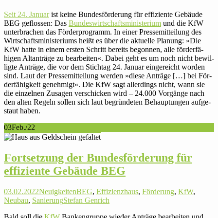
Seit 24. Januar
ist keine Bun­des­för­de­rung für effi­zi­ente Gebäude
BEG geflossen: Das
Bun­des­wirt­schafts­mi­nis­te­rium
und die KfW
unter­bra­chen das För­der­pro­gramm. In einer Pres­se­mit­tei­lung des
Wirt­schafts­mi­nis­te­riums heißt es über die aktu­elle Planung: »Die
KfW hatte in einem ersten Schritt bereits begonnen, alle för­der­fä­
higen Alt­an­träge zu bear­beiten«. Dabei geht es um noch nicht bewil­
ligte Anträge, die vor dem Stichtag 24. Januar ein­ge­reicht worden
sind. Laut der Pres­se­mit­tei­lung werden »diese Anträge […] bei För­
der­fä­hig­keit geneh­migt«. Die KfW sagt aller­dings nicht, wann sie
die ein­zelnen Zusagen ver­schi­cken wird – 24.000 Vor­gänge nach
den alten Regeln sollen sich laut begrün­deten Behaup­tungen auf­ge­
staut haben.
03
Feb./22
Fort­set­zung der Bun­des­för­de­rung für
effi­zi­ente Gebäude BEG
03.02.2022
Neuigkeiten
BEG
,
Effizienzhaus
,
Förderung
,
KfW
,
Neubau
,
Sanierung
Stefan Genrich
Bald soll die
KfW
Ban­ken­gruppe wieder Anträge bear­beiten und