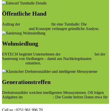
Öffentliche Hand
Auftrag der
Öffentlichen Hand
für eine Turnhalle: Die
Energieberatung
und Konzepte verlangen gründliche Analyse.
Wohnsiedlung
ENTECH begleitet Unternehmen der
Wohnungswirtschaft
bei der
Sanierung von Siedlungen – damit aus Nachkriegsbauten
Effizienhäuser
entstehen.
Generationstreffen
Drehstromzähler weichen intelligenten Messsystemen. Oft folgen
Aufgaben im
Energiemesswesen
: Die Geräte liefern Daten etwa für
ISO 50001
.
Call us : 0251 961 996 70