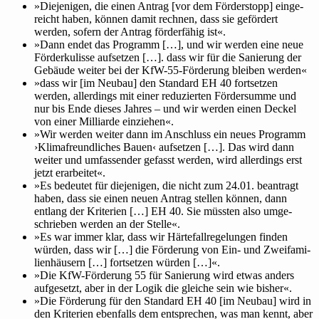
»
Die­je­nigen, die einen Antrag [vor dem För­der­stopp] ein­ge­
reicht haben, können damit rechnen, dass sie geför­dert
werden, sofern der Antrag för­der­fähig ist«.
»
Dann endet das Pro­gramm […], und wir werden eine neue
För­der­ku­lisse auf­setzen […]. dass wir für die Sanie­rung der
Gebäude weiter bei der KfW-55-För­de­rung bleiben werden«
»
dass wir [im Neubau] den Stan­dard EH 40 fort­setzen
werden, aller­dings mit einer redu­zierten För­der­summe und
nur bis Ende dieses Jahres – und wir werden einen Deckel
von einer Mil­li­arde einziehen«.
»
Wir werden weiter dann im Anschluss ein neues Pro­gramm
›Kli­ma­freund­li­ches Bauen‹ auf­setzen […]. Das wird dann
weiter und umfas­sender gefasst werden, wird aller­dings erst
jetzt erarbeitet«.
»
Es bedeutet für die­je­nigen, die nicht zum 24.01. bean­tragt
haben, dass sie einen neuen Antrag stellen können, dann
entlang der Kri­te­rien […] EH 40. Sie müssten also umge­
schrieben werden an der Stelle«.
»
Es war immer klar, dass wir Här­te­fall­re­ge­lungen finden
würden, dass wir […] die För­de­rung von Ein- und Zwei­fa­mi­
li­en­häu­sern […] fort­setzen würden […]«.
»
Die KfW-För­de­rung 55 für Sanie­rung wird etwas anders
auf­ge­setzt, aber in der Logik die gleiche sein wie bisher«.
»
Die För­de­rung für den Stan­dard EH 40 [im Neubau] wird in
den Kri­te­rien eben­falls dem ent­spre­chen, was man kennt, aber