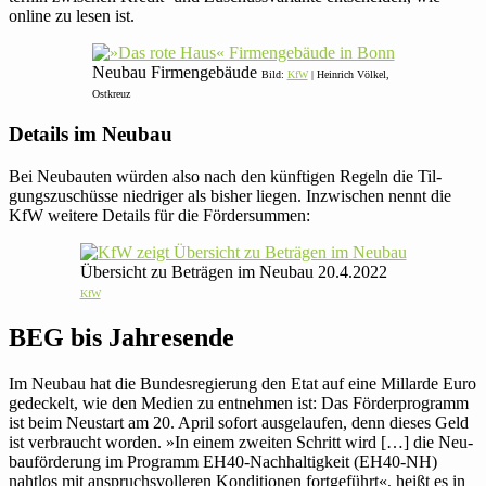
online zu lesen ist.
Neubau Fir­men­ge­bäude
Bild:
KfW
| Hein­rich Völkel,
Ostkreuz
Details im Neubau
Bei Neu­bauten würden also nach den künf­tigen Regeln die Til­
gungs­zu­schüsse nied­riger als bisher liegen. Inzwi­schen nennt die
KfW weitere Details für die Fördersummen:
Über­sicht zu Beträgen im Neubau 20.4.2022
KfW
BEG bis Jahresende
Im Neubau hat die Bun­des­re­gie­rung den Etat auf eine Mil­larde Euro
gede­ckelt, wie den Medien zu ent­nehmen ist: Das För­der­pro­gramm
ist beim Neu­start am 20. April sofort aus­ge­laufen, denn dieses Geld
ist ver­braucht worden. »In einem zweiten Schritt wird […] die Neu­
bau­för­de­rung im Pro­gramm EH40-Nach­hal­tig­keit (EH40-NH)
nahtlos mit anspruchs­vol­leren Kon­di­tionen fort­ge­führt«, heißt es in