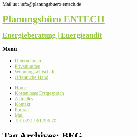
Mail us : info@planungsbuero-entech.de
Planungsbüro ENTECH
Energieberatung | Energieaudit
Menü
Skip
Unter­nehmen
to
Pri­vat­kunden
content
Woh­nungs­wirt­schaft
Öffent­liche Hand
Home
Kos­ten­loses Erstgespräch
Aktu­elles
Kontakt
Por­trait
Mail
Tel. 0251 961 996 70
Tag Archives: BEG