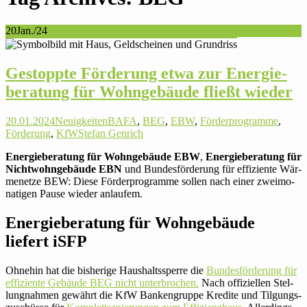
20
Jan./24
Gestoppte För­de­rung etwa zur Energie­
beratung für Wohn­ge­bäude fließt wieder
20.01.2024
Neuigkeiten
BAFA
,
BEG
,
EBW
,
Förderprogramme
,
Förderung
,
KfW
Stefan Genrich
Energie­beratung für Wohn­ge­bäude EBW
,
Energie­beratung für
Nicht­wohn­ge­bäude EBN
und Bun­des­för­de­rung für effi­zi­ente Wär­
me­netze BEW: Diese För­der­pro­gramme sollen nach einer zwei­mo­
na­tigen Pause wieder anlaufem.
Energie­beratung für Wohn­ge­bäude
liefert iSFP
Ohnehin hat die bis­he­rige Haus­halts­sperre die
Bun­des­för­de­rung für
effi­zi­ente Gebäude BEG nicht unter­bro­chen.
Nach offi­zi­ellen Stel­
lung­nahmen gewährt die KfW Ban­ken­gruppe Kredite und Til­gungs­