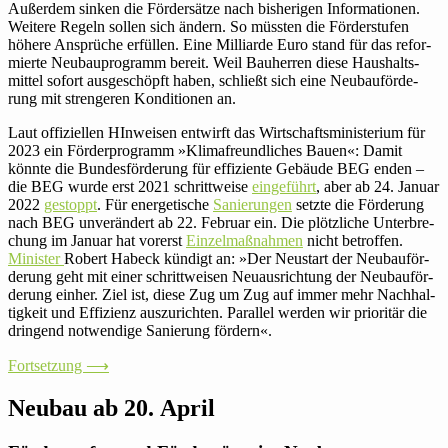
Außerdem sinken die För­der­sätze nach bis­he­rigen Infor­ma­tionen.
Weitere Regeln sollen sich ändern. So müssten die För­der­stufen
höhere Ansprüche erfüllen. Eine Mil­li­arde Euro stand für das refor­
mierte Neu­bau­pro­gramm bereit. Weil Bau­herren diese Haus­halts­
mittel sofort aus­ge­schöpft haben, schließt sich eine Neu­bau­för­de­
rung mit stren­geren Kon­di­tionen an.
Laut offi­zi­ellen HIn­weisen ent­wirft das Wirt­schafts­mi­nis­te­rium für
2023 ein För­der­pro­gramm »Kli­ma­freund­li­ches Bauen«: Damit
könnte die Bun­des­för­de­rung für effi­zi­ente Gebäude BEG enden –
die BEG wurde erst 2021 schritt­weise
ein­ge­führt
, aber ab 24. Januar
2022
gestoppt
. Für ener­ge­ti­sche
Sanie­rungen
setzte die För­de­rung
nach BEG unver­än­dert ab 22. Februar ein. Die plötz­liche Unter­bre­
chung im Januar hat vorerst
Ein­zel­maß­nahmen
nicht betroffen.
Minister
Robert Habeck kündigt an: »Der Neu­start der Neu­bau­för­
de­rung geht mit einer schritt­weisen Neu­aus­rich­tung der Neu­bau­för­
de­rung einher. Ziel ist, diese Zug um Zug auf immer mehr Nach­hal­
tig­keit und Effi­zienz aus­zu­richten. Par­allel werden wir prio­ritär die
drin­gend not­wen­dige Sanie­rung fördern«.
Fort­set­zung ⟶
Neubau ab 20. April