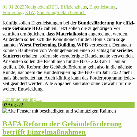
01.01.2023
Neuigkeiten
BEG
,
Effizienzhaus
,
Eigenleistung
,
Förderung
,
KfW
,
Sanierung
Stefan Genrich
Künftig sollen Eigen­leis­tungen bei der
Bun­des­för­de­rung für effi­zi­
ente Gebäude BEG
zählen: Jetzt sollen die zuge­hö­rigen Vor­
schriften ermög­li­chen, dass
Mate­ri­al­kosten
ange­rechnet werden.
Außerdem sollen sich die Kon­di­tionen für den Bonus zum soge­
nannten
Worst Per­forming Buil­ding WPB
ver­bes­sern. Demnach
können Bau­herren von Wohn­ge­bäuden einen Zuschlag für
seri­elles
Sanieren
erhalten, sofern sie vor­ge­fer­tigte Bau­ele­mente ver­wenden.
Ansonsten sollen die Richt­li­nien für die BEG 2023 ab 1. Januar
greifen. Die Reform der Gebäu­de­för­de­rung geht also in die nächste
Runde, nachdem die Bun­des­re­gie­rung die BEG im Jahr 2022 mehr­
mals über­ar­beitet hat. Auch künftig kann das För­der­pro­gramm jeder­
zeit geän­dert werden. Alle Angaben sind also ohne Gewähr für die
weitere Entwicklung.
Con­tinue reading
→
03
Aug./22
BAFA Reform der Gebäu­de­för­de­rung
betrifft Einzelmaßnahmen