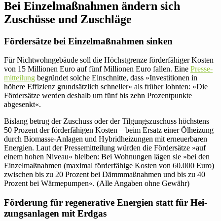
Bei Ein­zel­maß­nahmen ändern sich
Zuschüsse und Zuschläge
För­der­sätze bei Ein­zel­maß­nahmen sinken
Für Nicht­wohn­ge­bäude soll die Höchst­grenze för­der­fä­higer Kosten
von 15 Mil­lionen Euro auf fünf Mil­lionen Euro fallen. Eine
Pres­se­
mit­tei­lung
begründet solche Ein­schnitte, dass »Inves­ti­tionen in
höhere Effi­zienz grund­sätz­lich schneller« als früher lohnten: »Die
För­der­sätze werden deshalb um fünf bis zehn Pro­zent­punkte
abgesenkt«.
Bislang betrug der Zuschuss oder der Tilgungs­zuschuss höchs­tens
50 Prozent der för­der­fä­higen Kosten – beim Ersatz einer Ölhei­zung
durch Bio­masse-Anlagen und Hybrid­heizungen mit erneuer­baren
Ener­gien. Laut der Pres­se­mit­tei­lung würden die För­der­sätze »auf
einem hohen Niveau« bleiben: Bei Woh­nungen lägen sie »bei den
Ein­zel­maß­nahmen (maximal för­der­fä­hige Kosten von 60.000 Euro)
zwi­schen bis zu 20 Prozent bei Dämm­maß­nahmen und bis zu 40
Prozent bei Wär­me­pumpen«. (Alle Angaben ohne Gewähr)
För­de­rung für rege­ne­ra­tive Ener­gien statt für Hei­
zungs­an­lagen mit Erdgas