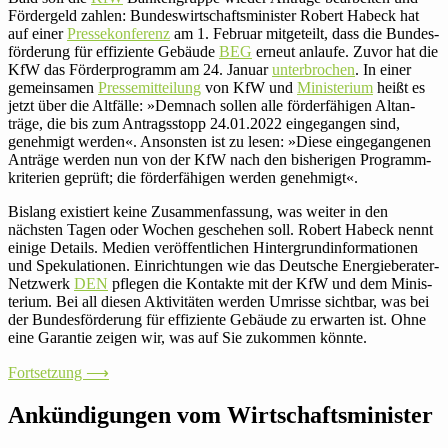
För­der­geld zahlen: Bun­des­wirt­schafts­mi­nister Robert Habeck hat
auf einer
Pres­se­kon­fe­renz
am 1. Februar mit­ge­teilt, dass die Bun­des­
för­de­rung für effi­zi­ente Gebäude
BEG
erneut anlaufe. Zuvor hat die
KfW das För­der­pro­gramm am 24. Januar
unter­bro­chen
. In einer
gemein­samen
Pres­se­mit­tei­lung
von KfW und
Minis­te­rium
heißt es
jetzt über die Alt­fälle: »Demnach sollen alle för­der­fä­higen Alt­an­
träge, die bis zum Antrags­stopp 24.01.2022 ein­ge­gangen sind,
geneh­migt werden«. Ansonsten ist zu lesen: »Diese ein­ge­gan­genen
Anträge werden nun von der KfW nach den bis­he­rigen Pro­gramm­
kri­te­rien geprüft; die för­der­fä­higen werden genehmigt«.
Bislang exis­tiert keine Zusam­men­fas­sung, was weiter in den
nächsten Tagen oder Wochen geschehen soll. Robert Habeck nennt
einige Details. Medien ver­öf­fent­li­chen Hin­ter­grund­in­for­ma­tionen
und Spe­ku­la­tionen. Ein­rich­tungen wie das Deut­sche Ener­gie­be­rater-
Netz­werk
DEN
pflegen die Kon­takte mit der KfW und dem Minis­
te­rium. Bei all diesen Akti­vi­täten werden Umrisse sichtbar, was bei
der Bun­des­för­de­rung für effi­zi­ente Gebäude zu erwarten ist. Ohne
eine Garantie zeigen wir, was auf Sie zukommen könnte.
Fort­set­zung ⟶
Ankün­di­gungen vom Wirtschaftsminister