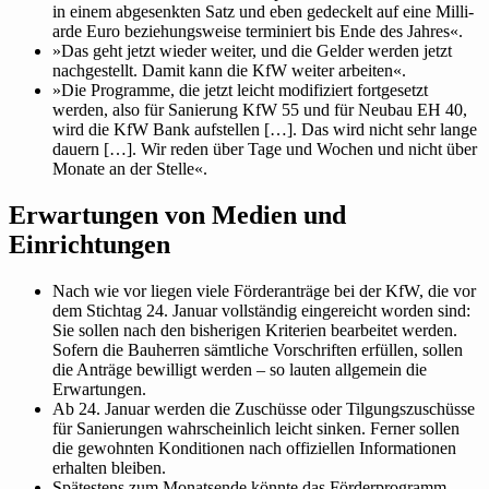
in einem abge­senkten Satz und eben gede­ckelt auf eine Mil­li­
arde Euro bezie­hungs­weise ter­mi­niert bis Ende des Jahres«.
»
Das geht jetzt wieder weiter, und die Gelder werden jetzt
nach­ge­stellt. Damit kann die KfW weiter arbeiten«.
»
Die Pro­gramme, die jetzt leicht modi­fi­ziert fort­ge­setzt
werden, also für Sanie­rung KfW 55 und für Neubau EH 40,
wird die KfW Bank auf­stellen […]. Das wird nicht sehr lange
dauern […]. Wir reden über Tage und Wochen und nicht über
Monate an der Stelle«.
Erwar­tungen von Medien und
Einrichtungen
Nach wie vor liegen viele För­der­an­träge bei der KfW, die vor
dem Stichtag 24. Januar voll­ständig ein­ge­reicht worden sind:
Sie sollen nach den bis­he­rigen Kri­te­rien bear­beitet werden.
Sofern die Bau­herren sämt­liche Vor­schriften erfüllen, sollen
die Anträge bewil­ligt werden – so lauten all­ge­mein die
Erwartungen.
Ab 24. Januar werden die Zuschüsse oder Til­gungs­zu­schüsse
für Sanie­rungen wahr­schein­lich leicht sinken. Ferner sollen
die gewohnten Kon­di­tionen nach offi­zi­ellen Infor­ma­tionen
erhalten bleiben.
Spä­tes­tens zum Monats­ende könnte das För­der­pro­gramm