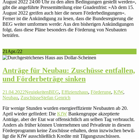
August 2022 24:00 Uhr zu den alten Bedin­gungen gestellt werden«,
gibt die ange­führte Pres­se­mit­tei­lung eine Gna­den­frist: »Ab dem 15.
August 2022 greifen auch hier die neuen För­der­be­din­gungen«.
Ferner ist die Ankün­di­gung zu lesen, dass die Bun­des­re­gie­rung die
BEG weiter umformen werde: Aus den bis­he­rigen Ankün­di­gungen
folgt, dass diese Pläne beson­ders die För­de­rung von Neu­bauten
beträfen.
21
Apr./22
Anträge für Neubau: Zuschüsse ent­fallen,
und För­der­be­träge sinken
21.04.2022
Neuigkeiten
BEG
,
Effizienzhaus
,
Förderung
,
KfW
,
Neubau
,
Zuschüsse
Stefan Genrich
Für wenige Stunden wurden ener­gie­ef­fi­zi­ente Neu­bauten ab 20.
April wieder geför­dert: Die
KfW
Ban­ken­gruppe akzep­tierte
Anträge, aber der Etat war offen­sicht­lich am selben Tag ver­braucht.
Anders als früher können Unter­nehmen und Pri­vat­leute in diesem
För­der­pro­gramm keine Zuschüsse erhalten, denn inzwi­schen bewil­
ligt die KfW aus­schließ­lich Kredite mit Til­gungs­zu­schüssen.