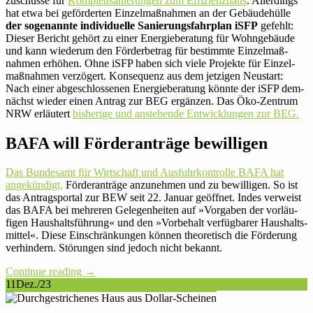
zu­schüsse für
Kom­plett­sa­nie­rungen zum Effizienz­haus
. Aller­dings
hat etwa bei geför­derten Ein­zel­maß­nahmen an der Gebäu­de­hülle
der soge­nannte indi­vi­du­elle Sanie­rungs­fahr­plan iSFP
gefehlt:
Dieser Bericht gehört zu einer Energie­beratung für Wohn­ge­bäude
und kann wie­derum den För­der­be­trag für bestimmte Ein­zel­maß­
nahmen erhöhen. Ohne iSFP haben sich viele Pro­jekte für Ein­zel­
maß­nahmen ver­zö­gert. Kon­se­quenz aus dem jet­zigen Neu­start:
Nach einer abge­schlos­senen Energie­beratung könnte der iSFP dem­
nächst wieder einen Antrag zur BEG ergänzen. Das Öko-Zentrum
NRW erläu­tert
bis­he­rige und anste­hende Ent­wick­lungen zur BEG.
BAFA will För­der­an­träge bewilligen
Das Bun­desamt für Wirt­schaft und Aus­fuhr­kon­trolle BAFA hat
ange­kün­digt,
För­der­an­träge anzu­nehmen und zu bewil­ligen. So ist
das Antrag­sportal zur BEW seit 22. Januar geöffnet. Indes ver­weist
das BAFA bei meh­reren Gele­gen­heiten auf »Vor­gaben der vor­läu­
figen Haus­halts­füh­rung« und den »Vor­be­halt ver­füg­barer Haus­halts­
mittel«. Diese Ein­schrän­kungen können theo­re­tisch die För­de­rung
ver­hin­dern. Stö­rungen sind jedoch nicht bekannt.
Con­tinue reading
→
11
Dez./23