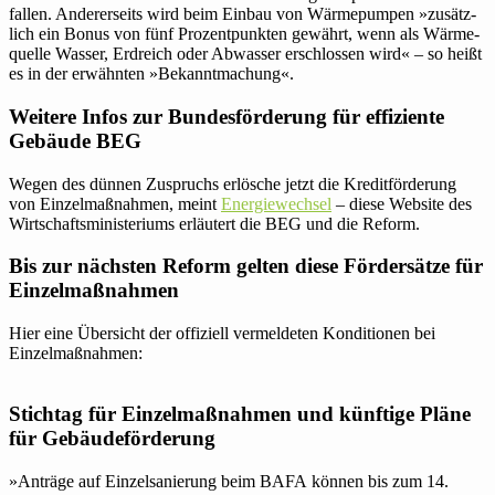
fallen. Ande­rer­seits wird beim Einbau von Wär­me­pumpen »zusätz­
lich ein Bonus von fünf Pro­zent­punkten gewährt, wenn als Wär­me­
quelle Wasser, Erd­reich oder Abwasser erschlossen wird« – so heißt
es in der erwähnten »Bekannt­ma­chung«.
Weitere Infos zur Bun­des­för­de­rung für effi­zi­ente
Gebäude BEG
Wegen des dünnen Zuspruchs erlö­sche jetzt die Kre­dit­för­de­rung
von Ein­zel­maß­nahmen, meint
Ener­gie­wechsel
– diese Website des
Wirt­schafts­mi­nis­te­riums erläu­tert die BEG und die Reform.
Bis zur nächsten Reform gelten diese För­der­sätze für
Einzelmaßnahmen
Hier eine Über­sicht der offi­ziell ver­mel­deten Kon­di­tionen bei
Einzelmaßnahmen:
Stichtag für Ein­zel­maß­nahmen und künf­tige Pläne
für Gebäudeförderung
»
Anträge auf Ein­zel­sa­nie­rung beim BAFA können bis zum 14.