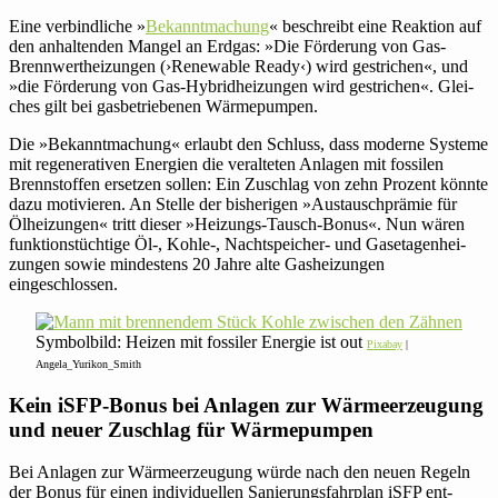
Eine ver­bind­liche »
Bekannt­ma­chung
« beschreibt eine Reak­tion auf
den anhal­tenden Mangel an Erdgas: »Die För­de­rung von Gas-
Brenn­wert­hei­zungen (›Rene­wable Ready‹) wird gestri­chen«, und
»die För­de­rung von Gas-Hybrid­hei­zungen wird gestri­chen«. Glei­
ches gilt bei gas­be­trie­benen Wärmepumpen.
Die »Bekannt­ma­chung« erlaubt den Schluss, dass moderne Systeme
mit rege­ne­ra­tiven Ener­gien die ver­al­teten Anlagen mit fos­silen
Brenn­stoffen ersetzen sollen: Ein Zuschlag von zehn Prozent könnte
dazu moti­vieren. An Stelle der bis­he­rigen »Aus­tausch­prämie für
Ölhei­zungen« tritt dieser »Hei­zungs-Tausch-Bonus«. Nun wären
funk­ti­ons­tüch­tige Öl‑, Kohle‑, Nacht­spei­cher- und Gas­eta­gen­hei­
zungen sowie min­des­tens 20 Jahre alte Gas­hei­zungen
eingeschlossen.
Sym­bol­bild: Heizen mit fos­siler Energie ist out
Pixabay
|
Angela_Yurikon_Smith
Kein iSFP-Bonus bei Anlagen zur Wär­me­er­zeu­gung
und neuer Zuschlag für Wärmepumpen
Bei Anlagen zur Wär­me­er­zeu­gung würde nach den neuen Regeln
der Bonus für einen indi­vi­du­ellen Sanie­rungs­fahr­plan iSFP ent­