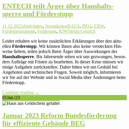
ENTECH teilt Ärger über Haus­halts­
sperre und Förderstopp
11.12.2023
Aktivitäten
,
Neuigkeiten
BAFA
,
BEG
,
EBW
,
Förderprogramme
,
Förderung
,
KfW
Stefan Genrich
Leider erhalten wir keine zusätz­li­chen Erklä­rungen über den aktu­
ellen
För­der­stopp
. Wir können Ihnen also keine ver­steckten Hin­
weise liefern, teilen jedoch Ihren Ärger über Aus­wir­kungen der
Haus­halts­sperre
. Bis Jah­res­ende sehen wir uns gezwungen, beson­
ders Auf­träge mit Fristen zu bear­beiten. In dieser Krise müssen wir
einige Auf­gaben zurück­stellen. Daher bitten wir um Geduld bei
Ange­boten und tech­ni­schen Fragen. Soweit möglich, infor­mieren
wir Sie auf der Website und in Social Media über Ände­rungen beim
Förderstopp.
Con­tinue reading
→
01
Jan./23
Januar 2023 Reform Bun­des­för­de­rung
für effi­zi­ente Gebäude BEG