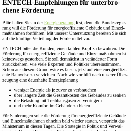
ENTECH-Emp­feh­lungen für unter­bro­
chene Förderung
Bitte halten Sie an der
Energie­beratung
fest, denn die Bun­des­re­gie­
rung will die För­de­rung für ener­gie­ef­fi­zi­ente Gebäude und Ein­zel­
maß­nahmen fort­führen. Mit unserer Unter­stüt­zung bereiten Sie sich
auf die künf­tige Ver­tei­lung der För­der­mittel vor.
ENTECH bittet die Kunden, einen kühlen Kopf zu bewahren: Die
För­de­rung für ener­gie­ef­fi­zi­ente Gebäude und Ein­zel­maß­nahmen ist
kei­nes­wegs gestorben. Sie soll dem­nächst in ver­än­derter Form
zurück­kehren, wie viele Experten und Poli­tiker über­ein­stimmen.
Schon aus diesem Grund wäre es falsch, jetzt auf eine ener­gie­ef­fi­zi­
ente Bau­weise zu ver­zichten. Nach wie vor hilft nach unserer Über­
zeu­gung eine dau­er­hafte Energieplanung
weniger Energie als je zuvor zu verbrauchen
über längere Zeit die Gesamt­kosten des Gebäudes zu senken
die Belas­tung mit Treib­haus­gasen zu verringern
und mehr Komfort im Gebäude zu bieten
Für Sanie­rungen solle die För­de­rung für ener­gie­ef­fi­zi­ente Gebäude
und Ein­zel­maß­nahmen ohnehin bald wieder starten, ver­spricht das
Minis­te­rium in diesen Tagen. Die Stra­tegie in Politik und Ver­wal­