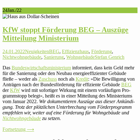
24
Jan./22
KfW stoppt För­de­rung BEG – Auszüge
Mit­tei­lung Ministerium
24.01.2022
Neuigkeiten
BEG
,
Effizienzhaus
,
Förderung
,
Nichtwohngebäude
,
Sanierung
,
Wohngebäude
Stefan Genrich
Das
Bun­des­wirt­schafts­mi­nis­te­rium
infor­miert, dass kein Geld mehr
für die Sanie­rung oder den Neubau ener­gie­ef­fi­zi­enter Gebäude
fließe – weder als
Zuschuss
noch als
Kredit
: »Die Bewil­li­gung von
Anträgen nach der Bun­des­för­de­rung für effi­zi­ente Gebäude
BEG
der
KfW
wird mit sofor­tiger Wirkung mit einem vor­läu­figen Pro­
gramm­stopp belegt«, heißt es in einer Mit­tei­lung des Minis­te­riums
vom Januar 2022.
Wir doku­men­tieren Auszüge aus dieser Ankün­di­
gung. Trotz der plötz­li­chen Unter­bre­chung vom För­der­pro­gramm
emp­fehlen wir, weiter auf eine För­de­rung für Wohn­ge­bäude und
Nicht­wohn­ge­bäude
zu setzen.
Fort­set­zung ⟶