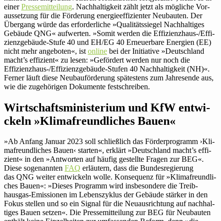
einer
Pres­se­mit­tei­lung
. Nach­hal­tig­keit zählt jetzt als mög­liche Vor­
aus­set­zung für die För­de­rung ener­gie­ef­fi­zi­enter Neu­bauten. Der
Über­gang würde das erfor­der­liche »Qua­li­täts­siegel Nach­hal­tiges
Gebäude QNG« auf­werten. »Somit werden die Effizienz­haus-/Ef­fi­
zi­enz­ge­bäude-Stufe 40 und EH/​EG 40 Erneu­er­bare Ener­gien (EE)
nicht mehr ange­boten«, ist
online
bei der Initia­tive »Deutsch­land
macht’s effi­zient« zu lesen: »Geför­dert werden nur noch die
Effizienz­haus-/Ef­fi­zi­enz­ge­bäude-Stufen 40 Nach­hal­tig­keit (NH)«.
Ferner läuft diese Neu­bau­för­de­rung spä­tes­tens zum Jah­res­ende aus,
wie die zuge­hö­rigen Doku­mente festschreiben.
Wirt­schafts­mi­nis­te­rium und KfW ent­wi­
ckeln »Kli­ma­freund­li­ches Bauen«
»
Ab Anfang Januar 2023 soll schließ­lich das För­der­pro­gramm ›Kli­
ma­freund­li­ches Bauen‹ starten«, erklärt »Deutsch­land macht’s effi­
zient« in den »Ant­worten auf häufig gestellte Fragen zur BEG«.
Diese soge­nannten
FAQ
erläu­tern, dass die Bun­des­re­gie­rung
das QNG weiter ent­wi­ckeln wolle. Kon­se­quenz für »Kli­ma­freund­li­
ches Bauen«: »Dieses Pro­gramm wird ins­be­son­dere die Treib­
hausgas-Emis­sionen im Lebens­zy­klus der Gebäude stärker in den
Fokus stellen und so ein Signal für die Neu­aus­rich­tung auf nach­hal­
tiges Bauen setzen«. Die Pres­se­mit­tei­lung zur BEG für Neu­bauten