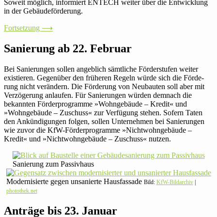
Soweit möglich, infor­miert ENTECH weiter über die Ent­wick­lung
in der Gebäudeförderung.
Fort­set­zung ⟶
Sanie­rung ab 22. Februar
Bei Sanie­rungen sollen angeb­lich sämt­liche För­der­stufen weiter
exis­tieren. Gegen­über den frü­heren Regeln würde sich die För­de­
rung nicht ver­än­dern. Die För­de­rung von Neu­bauten soll aber mit
Ver­zö­ge­rung anlaufen. Für Sanie­rungen würden demnach die
bekannten För­der­pro­gramme »Wohn­ge­bäude – Kredit« und
»Wohn­ge­bäude – Zuschuss« zur Ver­fü­gung stehen. Sofern Taten
den Ankün­di­gungen folgen, sollen Unter­nehmen bei Sanie­rungen
wie zuvor die KfW-För­der­pro­gramme »Nicht­wohn­ge­bäude –
Kredit« und »Nicht­wohn­ge­bäude – Zuschuss« nutzen.
Sanie­rung zum Passivhaus
Moder­ni­sierte gegen unsa­nierte Haus­fas­sade
Bild:
KfW-Bild­ar­chiv
|
photothek.net
Anträge bis 23. Januar