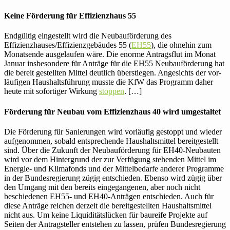
Keine För­de­rung für Effizienz­haus 55
End­gültig ein­ge­stellt wird die Neu­bau­för­de­rung des
Effizienzhauses/​Effizienzgebäudes 55 (
EH55
), die ohnehin zum
Monats­ende aus­ge­laufen wäre. Die enorme Antrags­flut im Monat
Januar ins­be­son­dere für Anträge für die EH55 Neu­bau­för­de­rung hat
die bereit gestellten Mittel deut­lich über­stiegen. Ange­sichts der vor­
läu­figen Haus­halts­füh­rung musste die KfW das Pro­gramm daher
heute mit sofor­tiger Wirkung
stoppen
. […]
För­de­rung für Neubau vom Effizienz­haus 40 wird umgestaltet
Die För­de­rung für Sanie­rungen wird vor­läufig gestoppt und wieder
auf­ge­nommen, sobald ent­spre­chende Haus­halts­mittel bereit­ge­stellt
sind. Über die Zukunft der Neu­bau­för­de­rung für EH40-Neu­bauten
wird vor dem Hin­ter­grund der zur Ver­fü­gung ste­henden Mittel im
Energie- und Kli­ma­fonds und der Mit­tel­be­darfe anderer Pro­gramme
in der Bun­des­re­gie­rung zügig ent­schieden. Ebenso wird zügig über
den Umgang mit den bereits ein­ge­gan­genen, aber noch nicht
beschie­denen EH55- und EH40-Anträgen ent­schieden. Auch für
diese Anträge reichen derzeit die bereit­ge­stellten Haus­halts­mittel
nicht aus. Um keine Liqui­di­täts­lü­cken für bau­reife Pro­jekte auf
Seiten der Antrag­steller ent­stehen zu lassen, prüfen Bun­des­re­gie­rung