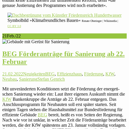
enthält keine Ein­zel­heiten zur umfas­senden Reform, denn »die
genaue Jus­tie­rung des Pro­grammes wird noch erarbeitet«.
Sym­bol­bild »Kli­ma­freund­li­ches Bauen«
Renate Oberinger | Wiki­media |
CC BY 3.0
21
Feb./22
BEG För­der­an­träge für Sanie­rung ab 22.
Februar
21.02.2022
Neuigkeiten
BEG
,
Effizienzhaus
,
Förderung
,
KfW
,
Neubau
,
Sanierung
Stefan Genrich
Mit unver­än­derten Kon­di­tionen setzt die För­de­rung der ener­ge­ti­
schen Sanie­rung wieder ein: Laut ihrer eigenen Aus­kunft nimmt die
KfW
Ban­ken­kruppe die Anträge ab 22. Februar ent­gegen. Das
Anschluss­pro­gramm für Neu­bauten soll erst später starten. Seit
einigen Tagen stehen die Haus­halts­mittel zur Bun­des­för­de­rung für
effi­zi­ente Gebäude
BEG
bereit, heißt es von Seiten der Regie­rung.
Nach wie vor ist unklar, in welcher Zeit die För­der­an­träge bear­beitet
werden, die der KfW spä­tes­tens am 23. Januar voll­ständig vor­lagen.