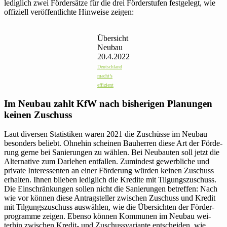
ledig­lich zwei För­der­sätze für die drei För­der­stufen fest­ge­legt, wie
offi­ziell ver­öf­fent­lichte Hin­weise zeigen:
Über­sicht
Neubau
20.4.2022
Deutsch­land
macht’s
effizient
Im Neubau zahlt KfW nach bis­he­rigen Pla­nungen
keinen Zuschuss
Laut diversen Sta­tis­tiken waren 2021 die Zuschüsse im Neubau
beson­ders beliebt. Ohnehin scheinen Bau­herren diese Art der För­de­
rung gerne bei Sanie­rungen zu wählen. Bei Neu­bauten soll jetzt die
Alter­na­tive zum Dar­lehen ent­fallen. Zumin­dest gewerb­liche und
private Inter­es­senten an einer För­de­rung würden keinen Zuschuss
erhalten. Ihnen blieben ledig­lich die Kredite mit Tilgungs­zuschuss.
Die Ein­schrän­kungen sollen nicht die Sanie­rungen betreffen: Nach
wie vor können diese Antrag­steller zwi­schen Zuschuss und Kredit
mit Tilgungs­zuschuss aus­wählen, wie die Über­sichten der För­der­
pro­gramme zeigen. Ebenso können Kom­munen im Neubau wei­
terhin zwi­schen Kredit- und Zuschuss­variante ent­scheiden, wie