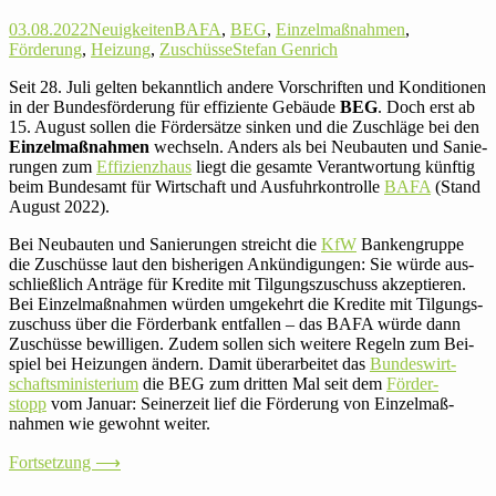
03.08.2022
Neuigkeiten
BAFA
,
BEG
,
Einzelmaßnahmen
,
Förderung
,
Heizung
,
Zuschüsse
Stefan Genrich
Seit 28. Juli gelten bekannt­lich andere Vor­schriften und Kon­di­tionen
in der Bun­des­för­de­rung für effi­zi­ente Gebäude
BEG
. Doch erst ab
15. August sollen die För­der­sätze sinken und die Zuschläge bei den
Ein­zel­maß­nahmen
wech­seln. Anders als bei Neu­bauten und Sanie­
rungen zum
Effizienz­haus
liegt die gesamte Ver­ant­wor­tung künftig
beim Bun­desamt für Wirt­schaft und Aus­fuhr­kon­trolle
BAFA
(Stand
August 2022).
Bei Neu­bauten und Sanie­rungen streicht die
KfW
Ban­ken­gruppe
die Zuschüsse laut den bis­he­rigen Ankün­di­gungen: Sie würde aus­
schließ­lich Anträge für Kredite mit Tilgungs­zuschuss akzep­tieren.
Bei Ein­zel­maß­nahmen würden umge­kehrt die Kredite mit Tilgungs­
zuschuss über die För­der­bank ent­fallen – das BAFA würde dann
Zuschüsse bewil­ligen. Zudem sollen sich weitere Regeln zum Bei­
spiel bei Hei­zungen ändern. Damit über­ar­beitet das
Bun­des­wirt­
schafts­mi­nis­te­rium
die BEG zum dritten Mal seit dem
För­der­
stopp
vom Januar: Sei­ner­zeit lief die För­de­rung von Ein­zel­maß­
nahmen wie gewohnt weiter.
Fort­set­zung ⟶