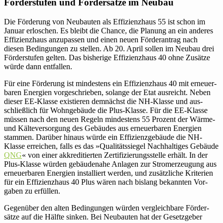
För­der­stufen und För­der­sätze im Neubau
Die För­de­rung von Neu­bauten als Effizienz­haus 55 ist schon im
Januar erlo­schen. Es bleibt die Chance, die Planung an ein anderes
Effizienz­haus anzu­passen und einen neuen För­der­an­trag nach
diesen Bedin­gungen zu stellen. Ab 20. April sollen im Neubau drei
För­der­stufen gelten. Das bis­he­rige Effizienz­haus 40 ohne Zusätze
würde dann entfallen.
Für eine För­de­rung ist min­des­tens ein Effizienz­haus 40 mit erneu­er­
baren Ener­gien vor­ge­schrieben, solange der Etat aus­reicht. Neben
dieser EE-Klasse exis­tieren dem­nächst die NH-Klasse und aus­
schließ­lich für Wohn­ge­bäude die Plus-Klasse. Für die EE-Klasse
müssen nach den neuen Regeln min­des­tens 55 Prozent der Wärme-
und Käl­te­ver­sor­gung des Gebäudes aus erneu­er­baren Ener­gien
stammen. Darüber hinaus würde ein Effizienz­gebäude die NH-
Klasse errei­chen, falls es das »Qua­li­täts­siegel Nach­hal­tiges Gebäude
QNG
« von einer akkre­di­tierten Zer­ti­fi­zie­rungs­stelle erhält. In der
Plus-Klasse würden gebäu­de­nahe Anlagen zur Strom­erzeu­gung aus
erneu­er­baren Ener­gien instal­liert werden, und zusätz­liche Kri­te­rien
für ein Effizienz­haus 40 Plus wären nach bislang bekannten Vor­
gaben zu erfüllen.
Gegen­über den alten Bedin­gungen würden ver­gleich­bare För­der­
sätze auf die Hälfte sinken. Bei Neu­bauten hat der Gesetz­geber