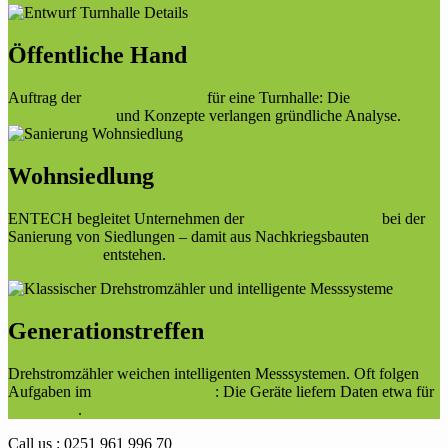
Öffentliche Hand
Auftrag der
Öffentlichen Hand
für eine Turnhalle: Die
Energieberatung
und Konzepte verlangen gründliche Analyse.
Wohnsiedlung
ENTECH begleitet Unternehmen der
Wohnungswirtschaft
bei der
Sanierung von Siedlungen – damit aus Nachkriegsbauten
Effizienhäuser
entstehen.
Generationstreffen
Drehstromzähler weichen intelligenten Messsystemen. Oft folgen
Aufgaben im
Energiemesswesen
: Die Geräte liefern Daten etwa für
ISO 50001
.
Call us : 0251 961 996 70