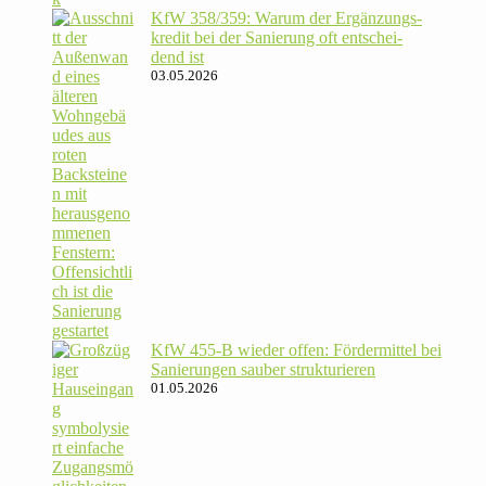
KfW 358/​359: Warum der Ergän­zungs­
kredit bei der Sanie­rung oft ent­schei­
dend ist
03.05.2026
KfW 455‑B wieder offen: För­der­mittel bei
Sanie­rungen sauber strukturieren
01.05.2026