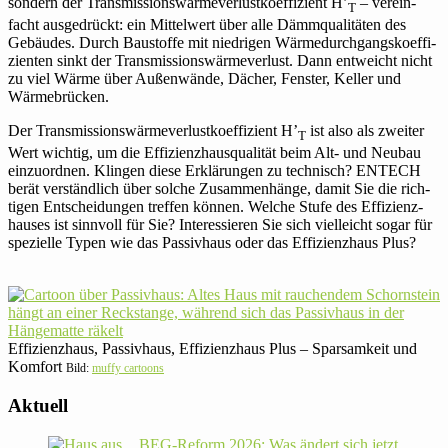
sondern der Trans­mis­si­ons­wär­me­ver­lust­ko­ef­fi­zient H’
– ver­ein­
T
facht aus­ge­drückt: ein Mit­tel­wert über alle Dämm­qua­li­täten des
Gebäudes. Durch Bau­stoffe mit nied­rigen Wärme­durch­gangs­koeffi­
zienten sinkt der Trans­missions­wärme­ver­lust. Dann ent­weicht nicht
zu viel Wärme über Außen­wände, Dächer, Fenster, Keller und
Wärmebrücken.
Der Trans­mis­si­ons­wär­me­ver­lust­ko­ef­fi­zient H’
ist also als zweiter
T
Wert wichtig, um die Effi­zi­enz­haus­qua­lität beim Alt- und Neubau
ein­zu­ordnen. Klingen diese Erklä­rungen zu tech­nisch? ENTECH
berät ver­ständ­lich über solche Zusam­men­hänge, damit Sie die rich­
tigen Ent­schei­dungen treffen können. Welche Stufe des Effi­zi­enz­
hauses ist sinn­voll für Sie? Inter­es­sieren Sie sich viel­leicht sogar für
spe­zi­elle Typen wie das Pas­siv­haus oder das Effizienz­haus Plus?
Effizienz­haus, Pas­siv­haus, Effizienz­haus Plus – Spar­sam­keit und
Komfort
Bild:
muffy car­toons
Aktuell
BEG-Reform 2026: Was ändert sich jetzt