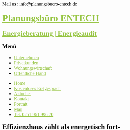
Mail us : info@planungsbuero-entech.de
Planungsbüro ENTECH
Energieberatung | Energieaudit
Menü
Skip
Unter­nehmen
to
Pri­vat­kunden
content
Woh­nungs­wirt­schaft
Öffent­liche Hand
Home
Kos­ten­loses Erstgespräch
Aktu­elles
Kontakt
Por­trait
Mail
Tel. 0251 961 996 70
Effizienz­haus zählt als ener­ge­tisch fort­