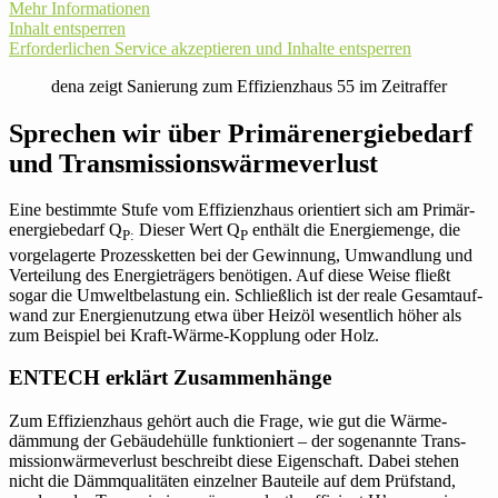
Mehr Infor­ma­tionen
Inhalt ent­sperren
Erfor­der­li­chen Service akzep­tieren und Inhalte ent­sperren
dena zeigt Sanie­rung zum Effizienz­haus 55 im Zeitraffer
Spre­chen wir über Pri­mär­ener­gie­be­darf
und Transmissionswärmeverlust
Eine bestimmte Stufe vom Effizienz­haus ori­en­tiert sich am Pri­mär­
ener­gie­be­darf Q
Dieser Wert Q
enthält die Ener­gie­menge, die
P:
P
vor­ge­la­gerte Pro­zess­ketten bei der Gewin­nung, Umwand­lung und
Ver­tei­lung des Ener­gie­trä­gers benö­tigen. Auf diese Weise fließt
sogar die Umwelt­be­las­tung ein. Schließ­lich ist der reale Gesamt­auf­
wand zur Ener­gie­nut­zung etwa über Heizöl wesent­lich höher als
zum Bei­spiel bei Kraft-Wärme-Kopp­lung oder Holz.
ENTECH erklärt Zusammenhänge
Zum Effizienz­haus gehört auch die Frage, wie gut die Wärme­
dämmung der Gebäude­hülle funk­tio­niert – der soge­nannte Trans­
mis­si­onwär­me­ver­lust beschreibt diese Eigen­schaft. Dabei stehen
nicht die Dämm­qua­li­täten ein­zelner Bau­teile auf dem Prüf­stand,