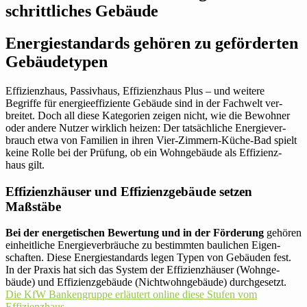
schritt­li­ches Gebäude
Ener­gie­stan­dards gehören zu geför­derten
Gebäudetypen
Effizienz­haus, Pas­siv­haus, Effizienz­haus Plus – und weitere
Begriffe für ener­gie­ef­fi­zi­ente Gebäude sind in der Fach­welt ver­
breitet. Doch all diese Kate­go­rien zeigen nicht, wie die Bewohner
oder andere Nutzer wirk­lich heizen: Der tat­säch­liche Ener­gie­ver­
brauch etwa von Fami­lien in ihren Vier-Zimmern-Küche-Bad spielt
keine Rolle bei der Prüfung, ob ein Wohn­ge­bäude als Effizienz­
haus gilt.
Effi­zi­enz­häuser und Effizienz­gebäude setzen
Maßstäbe
Bei der ener­ge­ti­schen Bewer­tung und in der För­de­rung
gehören
ein­heit­liche Ener­gie­ver­bräuche zu bestimmten bau­li­chen Eigen­
schaften. Diese Ener­gie­stan­dards legen Typen von Gebäuden fest.
In der Praxis hat sich das System der Effi­zi­enz­häuser (Wohn­ge­
bäude) und Effizienz­gebäude (Nicht­wohn­ge­bäude) durch­ge­setzt.
Die KfW Ban­ken­gruppe erläu­tert online diese Stufen vom
Effizienzhaus.