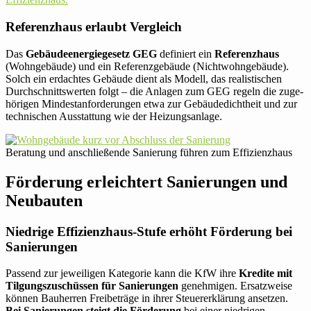
Refe­renz­haus erlaubt Vergleich
Das
Gebäude­energie­gesetz GEG
defi­niert ein
Refe­renz­haus
(Wohn­ge­bäude) und ein Refe­renz­ge­bäude (Nicht­wohn­ge­bäude).
Solch ein erdachtes Gebäude dient als Modell, das rea­lis­ti­schen
Durch­schnitts­werten folgt – die Anlagen zum GEG regeln die zuge­
hö­rigen Min­dest­an­for­de­rungen etwa zur Gebäu­de­dicht­heit und zur
tech­ni­schen Aus­stat­tung wie der Heizungsanlage.
Bera­tung und anschlie­ßende Sanie­rung führen zum Effizienzhaus
För­de­rung erleich­tert Sanie­rungen und
Neubauten
Nied­rige Effizienz­haus-Stufe erhöht För­de­rung bei
Sanierungen
Passend zur jewei­ligen Kate­gorie kann die KfW ihre
Kredite mit
Til­gungs­zu­schüssen für Sanie­rungen
geneh­migen. Ersatz­weise
können Bau­herren Frei­be­träge in ihrer Steu­er­erklä­rung ansetzen.
Bei Sanie­rungen steigt die För­de­rung
bei einer nied­rigen