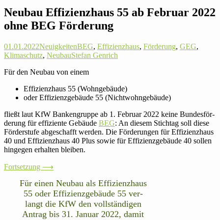
Neubau Effizienz­haus 55 ab Februar 2022
ohne BEG Förderung
01.01.2022
Neuigkeiten
BEG
,
Effizienzhaus
,
Förderung
,
GEG
,
Klimaschutz
,
Neubau
Stefan Genrich
Für den Neubau von einem
Effizienz­haus 55 (Wohn­ge­bäude)
oder Effizienz­gebäude 55 (Nicht­wohn­ge­bäude)
fließt laut KfW Ban­ken­gruppe ab 1. Februar 2022 keine Bun­des­för­
de­rung für effi­zi­ente Gebäude
BEG
: An diesem Stichtag soll diese
För­der­stufe abge­schafft werden. Die För­de­rungen für Effizienz­haus
40 und Effizienz­haus 40 Plus sowie für Effizienz­gebäude 40 sollen
hin­gegen erhalten bleiben.
Fort­set­zung ⟶
Für einen Neubau als Effizienz­haus
55 oder Effizienz­gebäude 55 ver­
langt die KfW den voll­stän­digen
Antrag bis 31. Januar 2022, damit