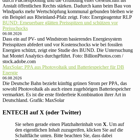
durch Flächenpooling und die Gründung einer Gesellschaft als
Anstalt öffentlichen Rechts stärken. Dadurch kann beim Bau von
Windparks mehr Wertschöpfung kommunal gebunden bleiben wie
ein Beispiel aus Rheinland-Pfalz zeigt. Foto: Energieagentur RLP
BUND: Erneuerbare glätten Preisspitzen und schützen vor
Preisschocks
06.08.2026
Dass ein auf PV- und Windstrom basierendes Energiesystem
Preisspitzen abfedert und vor Kostenschocks wie bei fossilen
Energien schützt, zeigt eine Studie des BUND. Die Untersuchung
hat Montel Analytics durchgeführt. Foto: BillionPhotos.com /
stock.adobe.com
MaxSolar: PPA aus Photovoltaik und Batteriespeicher für DB
Energie
06.08.2026
Die Deutsche Bahn bezieht künftig grünen Strom per PPA, das
sowohl Photovoltaik als auch einen zugehörigen Batteriespeicher
vermarktet. Es ist die erste förderfreie Kombination ihrer Art in
Deutschland. Grafik: MaxSolar
ENTECH auf X (oder Twitter)
Sie sehen gerade einen Platzhalterinhalt von
X
. Um auf
den eigentlichen Inhalt zuzugreifen, klicken Sie auf die
Schaltfläche unten. Bitte beachten Sie, dass dabei