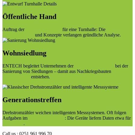
Öffentliche Hand
Auftrag der
Öffentlichen Hand
für eine Turnhalle: Die
Energieberatung
und Konzepte verlangen gründliche Analyse.
Wohnsiedlung
ENTECH begleitet Unternehmen der
Wohnungswirtschaft
bei der
Sanierung von Siedlungen – damit aus Nachkriegsbauten
Effizienhäuser
entstehen.
Generationstreffen
Drehstromzähler weichen intelligenten Messsystemen. Oft folgen
Aufgaben im
Energiemesswesen
: Die Geräte liefern Daten etwa für
ISO 50001
.
Call us : 0251 961 996 70