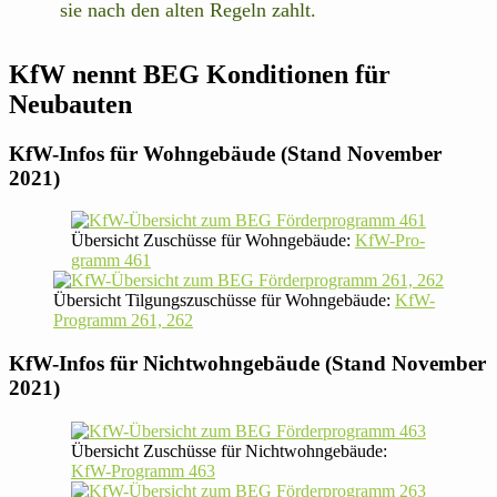
sie nach den alten Regeln zahlt.
KfW nennt BEG Kon­di­tionen für
Neubauten
KfW-Infos für Wohn­ge­bäude (Stand November
2021)
Über­sicht Zuschüsse für Wohn­ge­bäude:
KfW-Pro­
gramm 461
Über­sicht Til­gungs­zu­schüsse für Wohn­ge­bäude:
KfW-
Pro­gramm 261, 262
KfW-Infos für Nicht­wohn­ge­bäude (Stand November
2021)
Über­sicht Zuschüsse für Nicht­wohn­ge­bäude:
KfW-Pro­gramm 463