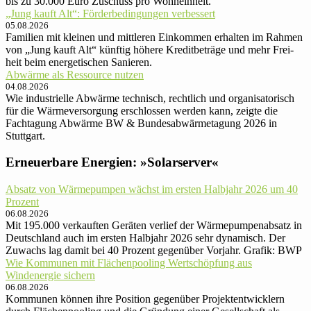
bis zu 30.000 Euro Zuschuss pro Wohneinheit.
„Jung kauft Alt“: Förder­be­din­gun­gen ver­bessert
05.08.2026
Familien mit kleinen und mittle­ren Ein­kom­men er­hal­ten im Rah­men
von „Jung kauft Alt“ künftig höhere Kredit­be­träge und mehr Frei­
heit beim ener­ge­ti­schen Sanieren.
Abwärme als Ressource nutzen
04.08.2026
Wie industrielle Abwärme technisch, rechtlich und organisatorisch
für die Wärmeversorgung erschlossen werden kann, zeigte die
Fachtagung Abwärme BW & Bundesabwärmetagung 2026 in
Stuttgart.
Erneuerbare Energien: »Solarserver«
Absatz von Wärmepumpen wächst im ersten Halbjahr 2026 um 40
Prozent
06.08.2026
Mit 195.000 verkauften Geräten verlief der Wärmepumpenabsatz in
Deutschland auch im ersten Halbjahr 2026 sehr dynamisch. Der
Zuwachs lag damit bei 40 Prozent gegenüber Vorjahr. Grafik: BWP
Wie Kommunen mit Flächenpooling Wertschöpfung aus
Windenergie sichern
06.08.2026
Kommunen können ihre Position gegenüber Projektentwicklern