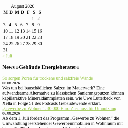
August 2026
M
D
M
D
F
S
S
1
2
3
4
5
6
7
8
9
10
11
12
13
14
15
16
17
18
19
20
21
22
23
24
25
26
27
28
29
30
31
« Juli
News »Gebäude Energieberater«
So sorgen Poren für trockene und salzfreie Wände
06.08.2026
Was tun bei bauschädlichen Salzen im Mauerwerk? Eine
aufwandsarme Alternative zu klassischen Sanierungsputzen können
kapillaraktive Mineraldämmplatten sein, wie Uwe Lutterbeck von
Xella in Folge 51 des Podcasts Gebäudewende erklärt.
„Gewerbe zu Wohnen“: 30.000 Euro Zu­schuss für Um­nut­zung
06.08.2026
Ab dem 1. Juli fördert das Programm „Gewerbe zu Wohnen“ die
Umwandlung leerstehender Gewerbeimmobilien in Wohnraum mit