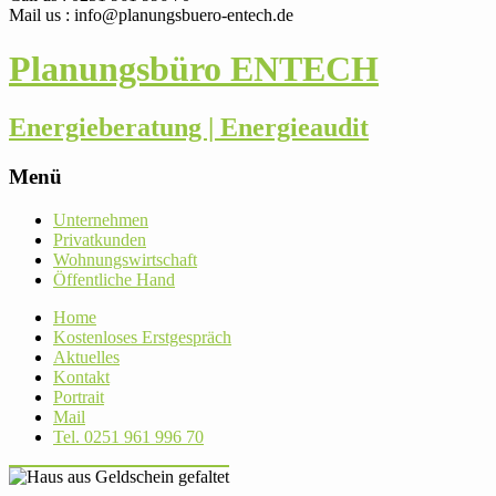
Mail us : info@planungsbuero-entech.de
Planungsbüro ENTECH
Energieberatung | Energieaudit
Menü
Skip
Unter­nehmen
to
Pri­vat­kunden
content
Woh­nungs­wirt­schaft
Öffent­liche Hand
Home
Kos­ten­loses Erstgespräch
Aktu­elles
Kontakt
Por­trait
Mail
Tel. 0251 961 996 70