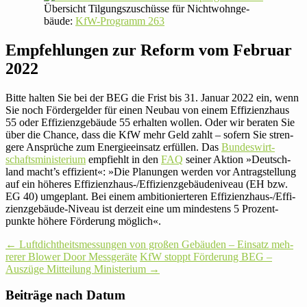
Über­sicht Til­gungs­zu­schüsse für Nicht­wohn­ge­
bäude:
KfW-Pro­gramm 263
Emp­feh­lungen zur Reform vom Februar
2022
Bitte halten Sie bei der BEG die Frist bis 31. Januar 2022 ein, wenn
Sie noch För­der­gelder für einen Neubau von einem Effizienz­haus
55 oder Effizienz­gebäude 55 erhalten wollen. Oder wir beraten Sie
über die Chance, dass die KfW mehr Geld zahlt – sofern Sie stren­
gere Ansprüche zum Ener­gie­ein­satz erfüllen. Das
Bun­des­wirt­
schafts­mi­nis­te­rium
emp­fiehlt in den
FAQ
seiner Aktion »Deutsch­
land macht’s effi­zient«: »Die Pla­nungen werden vor Antrag­stel­lung
auf ein höheres Effizienz­haus-/Ef­fi­zi­enz­ge­bäu­de­ni­veau (EH bzw.
EG 40) umge­plant. Bei einem ambi­tio­nier­teren Effizienz­haus-/Ef­fi­
zi­enz­ge­bäude-Niveau ist derzeit eine um min­des­tens 5 Pro­zent­
punkte höhere För­de­rung möglich«.
Post
←
Luft­dicht­heits­mes­sungen von großen Gebäuden – Einsatz meh­
rerer Blower Door Messgeräte
KfW stoppt För­de­rung BEG –
navigation
Auszüge Mit­tei­lung Ministerium
→
Bei­träge nach Datum