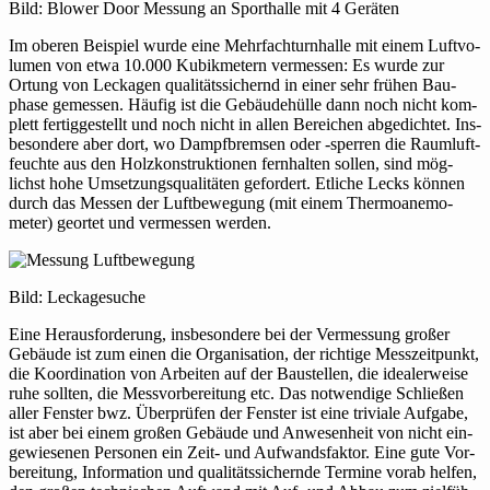
Bild: Blower Door Messung an Sport­halle mit 4 Geräten
Im oberen Bei­spiel wurde eine Mehr­fach­turn­halle mit einem Luft­vo­
lumen von etwa 10.000 Kubik­me­tern ver­messen: Es wurde zur
Ortung von Leckagen qua­li­täts­si­chernd in einer sehr frühen Bau­
phase gemessen. Häufig ist die Gebäu­de­hülle dann noch nicht kom­
plett fer­tig­ge­stellt und noch nicht in allen Berei­chen abge­dichtet. Ins­
be­son­dere aber dort, wo Dampf­bremsen oder ‑sperren die Raum­luft­
feuchte aus den Holz­kon­struk­tionen fern­halten sollen, sind mög­
lichst hohe Umset­zungs­qua­li­täten gefor­dert. Etliche Lecks können
durch das Messen der Luft­be­we­gung (mit einem Ther­mo­ane­mo­
meter) geortet und ver­messen werden.
Bild: Lecka­ge­suche
Eine Her­aus­for­de­rung, ins­be­son­dere bei der Ver­mes­sung großer
Gebäude ist zum einen die Orga­ni­sa­tion, der rich­tige Mess­zeit­punkt,
die Koor­di­na­tion von Arbeiten auf der Bau­stellen, die idea­ler­weise
ruhe sollten, die Mess­vor­be­rei­tung etc. Das not­wen­dige Schließen
aller Fenster bwz. Über­prüfen der Fenster ist eine tri­viale Aufgabe,
ist aber bei einem großen Gebäude und Anwe­sen­heit von nicht ein­
ge­wie­senen Per­sonen ein Zeit- und Auf­wands­faktor. Eine gute Vor­
be­rei­tung, Infor­ma­tion und qua­li­täts­si­chernde Termine vorab helfen,