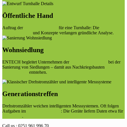
Öffentliche Hand
Auftrag der
Öffentlichen Hand
für eine Turnhalle: Die
Energieberatung
und Konzepte verlangen gründliche Analyse.
Wohnsiedlung
ENTECH begleitet Unternehmen der
Wohnungswirtschaft
bei der
Sanierung von Siedlungen – damit aus Nachkriegsbauten
Effizienhäuser
entstehen.
Generationstreffen
Drehstromzähler weichen intelligenten Messsystemen. Oft folgen
Aufgaben im
Energiemesswesen
: Die Geräte liefern Daten etwa für
ISO 50001
.
Call us : 0251 961 996 70