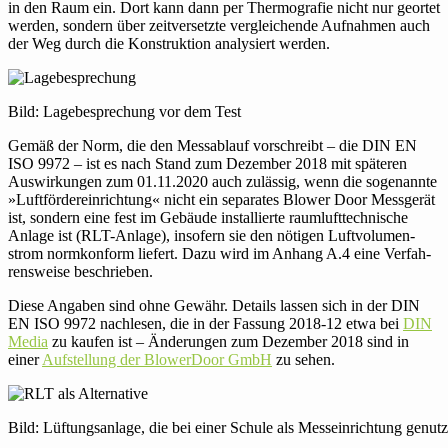
in den Raum ein. Dort kann dann per Ther­mo­grafie nicht nur geortet
werden, sondern über zeit­ver­setzte ver­glei­chende Auf­nahmen auch
der Weg durch die Kon­struk­tion ana­ly­siert werden.
Bild: Lage­be­spre­chung vor dem Test
Gemäß der Norm, die den Mess­ab­lauf vor­schreibt – die DIN EN
ISO 9972 – ist es nach Stand zum Dezember 2018 mit spä­teren
Aus­wir­kungen zum 01.11.2020 auch zulässig, wenn die soge­nannte
»Luft­för­der­ein­rich­tung« nicht ein sepa­rates Blower Door Mess­gerät
ist, sondern eine fest im Gebäude instal­lierte raum­luft­tech­ni­sche
Anlage ist (RLT-Anlage), inso­fern sie den nötigen Luft­vo­lu­men­
strom norm­kon­form liefert. Dazu wird im Anhang A.4 eine Ver­fah­
rens­weise beschrieben.
Diese Angaben sind ohne Gewähr. Details lassen sich in der DIN
EN ISO 9972 nach­lesen, die in der Fassung 2018-12 etwa bei
DIN
Media
zu kaufen ist – Ände­rungen zum Dezember 2018 sind in
einer
Auf­stel­lung der Blo­wer­Door GmbH
zu sehen.
Bild: Lüf­tungs­an­lage, die bei einer Schule als Mess­ein­rich­tung genu