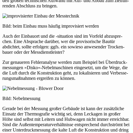
den großen tech­ni­schen Aufwand mit Auf- und Abbau zum ziel­füh­
renden Abschluss zu bringen.
Bild: beim Einbau muss häufig impro­vi­siert werden
Auch der Ein­bauort und die ‑situa­tion sind im Vorfeld abzu­spre­
chen. Eine Absprache darüber, wer die pro­vi­so­ri­sche Bautür
abdichtet, sollte erfolgen: ggfs. ein sowieso anwe­sender Tro­cken­
bauer oder der Messdienstleister?
Zur genaueren Feh­ler­ana­lyse werden zum Bei­spiel bei Über­druck­
mes­sungen »Disko«-Nebelmaschinen ein­ge­setzt, um die Wege, die
die Luft durch die Kon­struk­tion geht, zu loka­li­sieren und Ver­bes­se­
rungs­maß­nahmen ergreifen zu können.
Bild: Nebel­mes­sung
Gerade bei der Messung großer Gebäude ist kann der zusätz­liche
Einsatz der Ther­mo­grafie wichtig sei, denn Leckagen in großer
Höhe sind selbst mit Leitern und Hub­wagen nicht immer erreichbar.
Sind die Außen­tem­pe­ra­tur­ver­hält­nisse ent­spre­chend durch­strömt bei
einer Unter­druck­mes­sung die kalte Luft die Kon­struk­tion und dring