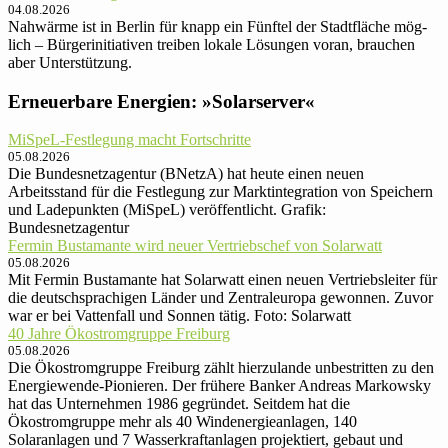
04.08.2026
Nahwärme ist in Berlin für knapp ein Fünftel der Stadt­fläche mög­
lich – Bürger­ini­tia­ti­ven trei­ben lokale Lösun­gen voran, brau­chen
aber Unter­stützung.
Erneuerbare Energien: »Solarserver«
MiSpeL-Festlegung macht Fortschritte
05.08.2026
Die Bundesnetzagentur (BNetzA) hat heute einen neuen
Arbeitsstand für die Festlegung zur Marktintegration von Speichern
und Ladepunkten (MiSpeL) veröffentlicht. Grafik:
Bundesnetzagentur
Fermin Bustamante wird neuer Vertriebschef von Solarwatt
05.08.2026
Mit Fermin Bustamante hat Solarwatt einen neuen Vertriebsleiter für
die deutschsprachigen Länder und Zentraleuropa gewonnen. Zuvor
war er bei Vattenfall und Sonnen tätig. Foto: Solarwatt
40 Jahre Ökostromgruppe Freiburg
05.08.2026
Die Ökostromgruppe Freiburg zählt hierzulande unbestritten zu den
Energiewende-Pionieren. Der frühere Banker Andreas Markowsky
hat das Unternehmen 1986 gegründet. Seitdem hat die
Ökostromgruppe mehr als 40 Windenergieanlagen, 140
Solaranlagen und 7 Wasserkraftanlagen projektiert, gebaut und