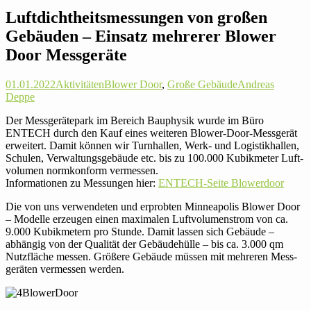
Luft­dicht­heits­mes­sungen von großen
Gebäuden – Einsatz meh­rerer Blower
Door Messgeräte
01.01.2022
Aktivitäten
Blower Door
,
Große Gebäude
Andreas
Deppe
Der Mess­ge­rä­te­park im Bereich Bau­physik wurde im Büro
ENTECH durch den Kauf eines wei­teren Blower-Door-Mess­gerät
erwei­tert. Damit können wir Turn­hallen, Werk- und Logis­tik­hallen,
Schulen, Ver­wal­tungs­ge­bäude etc. bis zu 100.000 Kubik­meter Luft­
vo­lumen norm­kon­form vermessen.
Infor­ma­tionen zu Mes­sungen hier:
ENTECH-Seite Blo­wer­door
Die von uns ver­wen­deten und erprobten Min­nea­polis Blower Door
– Modelle erzeugen einen maxi­malen Luft­vo­lu­men­strom von ca.
9.000 Kubik­me­tern pro Stunde. Damit lassen sich Gebäude –
abhängig von der Qua­lität der Gebäu­de­hülle – bis ca. 3.000 qm
Nutz­fläche messen. Größere Gebäude müssen mit meh­reren Mess­
ge­räten ver­messen werden.