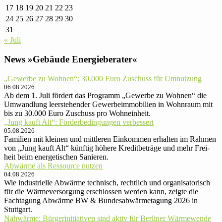
17
18
19
20
21
22
23
24
25
26
27
28
29
30
31
« Juli
News »Gebäude Energieberater«
„Gewerbe zu Wohnen“: 30.000 Euro Zu­schuss für Um­nut­zung
06.08.2026
Ab dem 1. Juli fördert das Programm „Gewerbe zu Wohnen“ die
Umwandlung leerstehender Gewerbeimmobilien in Wohnraum mit
bis zu 30.000 Euro Zuschuss pro Wohneinheit.
„Jung kauft Alt“: Förder­be­din­gun­gen ver­bessert
05.08.2026
Familien mit kleinen und mittle­ren Ein­kom­men er­hal­ten im Rah­men
von „Jung kauft Alt“ künftig höhere Kredit­be­träge und mehr Frei­
heit beim ener­ge­ti­schen Sanieren.
Abwärme als Ressource nutzen
04.08.2026
Wie industrielle Abwärme technisch, rechtlich und organisatorisch
für die Wärmeversorgung erschlossen werden kann, zeigte die
Fachtagung Abwärme BW & Bundesabwärmetagung 2026 in
Stuttgart.
Nahwärme: Bürger­ini­tia­ti­ven sind aktiv für Ber­li­ner Wärmewende