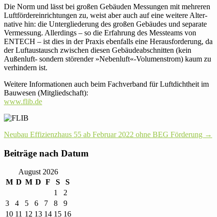
Die Norm und lässt bei großen Gebäuden Mes­sungen mit meh­reren
Luft­för­der­ein­rich­tungen zu, weist aber auch auf eine weitere Alter­
na­tive hin: die Unter­glie­de­rung des großen Gebäudes und sepa­rate
Ver­mes­sung. Aller­dings – so die Erfah­rung des Mess­teams von
ENTECH – ist dies in der Praxis eben­falls eine Her­aus­for­de­rung, da
der Luft­aus­tausch zwi­schen diesen Gebäu­de­ab­schnitten (kein
Außen­luft- sondern stö­render »Nebenluft«-Volumenstrom) kaum zu
ver­hin­dern ist.
Weitere Infor­ma­tionen auch beim Fach­ver­band für Luft­dicht­heit im
Bau­wesen (Mit­glied­schaft):
www.flib.de
Post
Neubau Effizienz­haus 55 ab Februar 2022 ohne BEG Förderung
→
navigation
Bei­träge nach Datum
August 2026
M
D
M
D
F
S
S
1
2
3
4
5
6
7
8
9
10
11
12
13
14
15
16