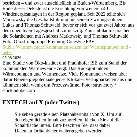
betrieben – und zwar ausschließlich in Baden-Württemberg. Bis
Ende dieser Dekade ist die Errichtung von weiteren 40
Windenergieanlagen in der Region geplant. Seit 2022 teilte sich
Markowsky die Geschäftsführung mit seinen Zwillingssöhnen
Lukas und Thomas Schuwald, bevor er sich vor gut zwei Jahren aus
dem operativen Tagesgeschäft zurückzog. Zum Jubiläum sprachen
die Solarthemen mit Andreas Markowsky und Thomas Schuwald.
Foto: Ökostromgruppe Freiburg, Cinestyle|FPV
Studie Wärmewende: Kommunen setzen auf Wärmepumpen und -
netze
05.08.2026
Eine Studie von Öko-Institut und Fraunhofer ISE zum Stand der
kommunalen Wärmewende zeigt: Das Rückgrat bilden
Wärmepumpen und Wärmenetze. Viele Kommunen weisen aber
dafür Bioenergiepotenziale jenseits lokaler Verfügbarkeiten aus und
kümmern sich wenig um Prozesswärme. Foto: struvictory /
stock.adobe.com
ENTECH auf X (oder Twitter)
Sie sehen gerade einen Platzhalterinhalt von
X
. Um auf
den eigentlichen Inhalt zuzugreifen, klicken Sie auf die
Schaltfläche unten. Bitte beachten Sie, dass dabei
Daten an Drittanbieter weitergegeben werden.