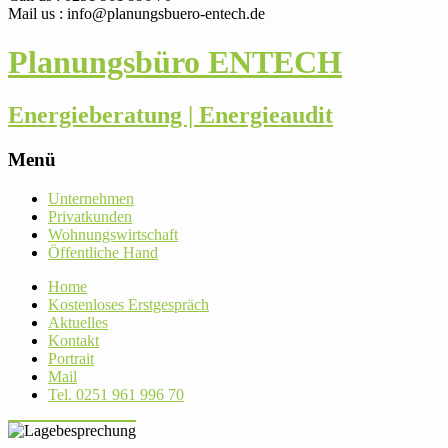
Mail us : info@planungsbuero-entech.de
Planungsbüro ENTECH
Energieberatung | Energieaudit
Menü
Skip
Unter­nehmen
to
Pri­vat­kunden
content
Woh­nungs­wirt­schaft
Öffent­liche Hand
Home
Kos­ten­loses Erstgespräch
Aktu­elles
Kontakt
Por­trait
Mail
Tel. 0251 961 996 70