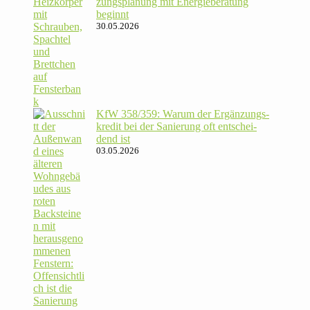
zungs­pla­nung mit Energie­beratung
beginnt
30.05.2026
KfW 358/​359: Warum der Ergän­zungs­
kredit bei der Sanie­rung oft ent­schei­
dend ist
03.05.2026