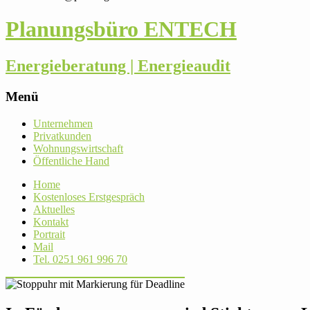
Planungsbüro ENTECH
Energieberatung | Energieaudit
Menü
Skip
Unter­nehmen
to
Pri­vat­kunden
content
Woh­nungs­wirt­schaft
Öffent­liche Hand
Home
Kos­ten­loses Erstgespräch
Aktu­elles
Kontakt
Por­trait
Mail
Tel. 0251 961 996 70