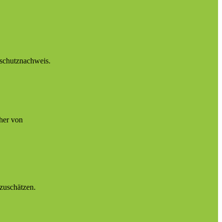
chutznachweis.
her von
nzuschätzen.