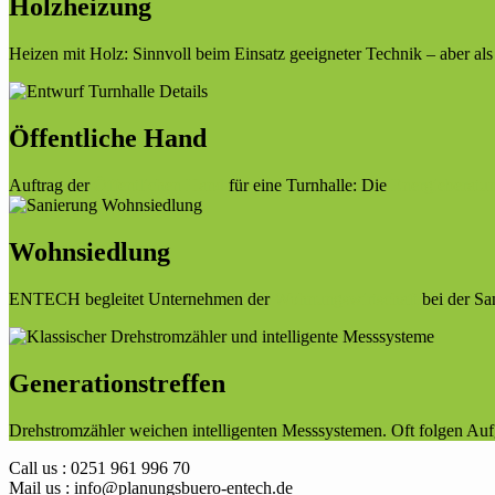
Holzheizung
Heizen mit Holz: Sinnvoll beim Einsatz geeigneter Technik – aber als
Öffentliche Hand
Auftrag der
Öffentlichen Hand
für eine Turnhalle: Die
Energieberatu
Wohnsiedlung
ENTECH begleitet Unternehmen der
Wohnungswirtschaft
bei der Sa
Generationstreffen
Drehstromzähler weichen intelligenten Messsystemen. Oft folgen A
Call us : 0251 961 996 70
Mail us : info@planungsbuero-entech.de