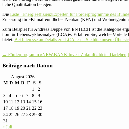
liche Qua­li­fi­ka­tion belegen.
Die
Liste »Ener­gie­ef­fi­zi­enz­Ex­perten für För­der­pro­gramme des Bund
Zulas­sung für »Kli­ma­freund­li­cher Neubau (KFN) und Wohn­ei­gentu
Zum Bei­spiel für Andreas Deppe von ENTECH ist die Kate­gorie ergänz
tion für Lebens­zy­klus­ana­lyse (LCA)«. Erfahren Sie, welche Vor­teile Ihn
bietet.
Bei Inter­esse an Details zur LCA lesen Sie bitte unsere Über­
Post
←
För­der­pro­gramm »NRW.BANK.Invest Zukunft« bietet Darlehen
navigation
Bei­träge nach Datum
August 2026
M
D
M
D
F
S
S
1
2
3
4
5
6
7
8
9
10
11
12
13
14
15
16
17
18
19
20
21
22
23
24
25
26
27
28
29
30
31
« Juli