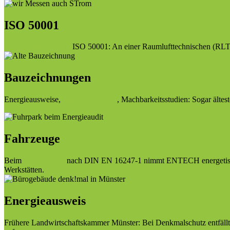
ISO 50001
Energiemanagement
ISO 50001: An einer Raumlufttechnischen (RLT) 
Bauzeichnungen
Energieausweise,
Energiekonzepte
, Machbarkeitsstudien: Sogar ältes
Fahrzeuge
Beim
Energieaudit
nach DIN EN 16247-1 nimmt ENTECH energetisch r
Werkstätten.
Energieausweis
Frühere Landwirtschaftskammer Münster: Bei Denkmalschutz entfällt 