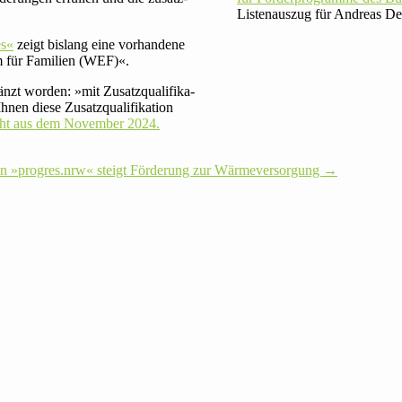
Lis­ten­auszug für Andrea
es«
zeigt bislang eine vor­han­dene
m für Fami­lien (WEF)«.
t worden: »mit Zusatz­qua­li­fi­ka­
en diese Zusatz­qua­li­fi­ka­tion
sicht aus dem November 2024.
In »progres.nrw« steigt För­de­rung zur Wärmeversorgung
→