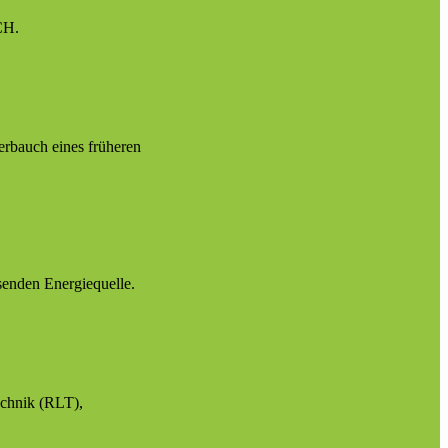
CH.
rbauch eines früheren
enden Energiequelle.
echnik (RLT),