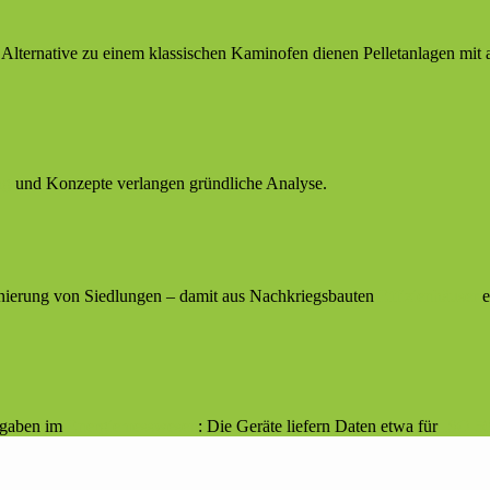
 Alternative zu einem klassischen Kaminofen dienen Pelletanlagen mit 
ng
und Konzepte verlangen gründliche Analyse.
nierung von Siedlungen – damit aus Nachkriegsbauten
Effizienhäuser
e
ufgaben im
Energiemesswesen
: Die Geräte liefern Daten etwa für
ISO 5