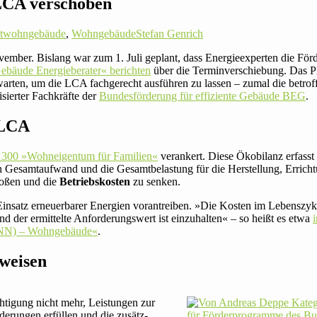
 LCA verschoben
twohngebäude
,
Wohngebäude
Stefan Genrich
ember. Bislang war zum 1. Juli geplant, dass Ener­gie­ex­perten die För­
ebäude Ener­gie­be­rater« berichten
über die Ter­min­ver­schie­bung. Das
rten, um die LCA fach­ge­recht aus­führen zu lassen – zumal die betrof­f
i­sierter Fach­kräfte der
Bun­des­för­de­rung für effi­zi­ente Gebäude BEG
.
 LCA
00 »Wohn­ei­gentum für Fami­lien«
ver­an­kert. Diese Öko­bi­lanz erfass
Gesamt­auf­wand und die Gesamt­be­las­tung für die Her­stel­lung, Erric
toßen und die
Betriebs­kosten
zu senken.
satz erneu­er­barer Ener­gien vor­an­treiben. »Die Kosten im Lebens­zy­klus
 der ermit­telte Anfor­de­rungs­wert ist ein­zu­halten« – so heißt es etwa
i
(KNN) – Wohn­ge­bäude«
.
hweisen
i­gung nicht mehr, Leis­tungen zur
de­rungen erfüllen und die zusätz­