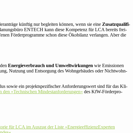
der­an­träge künftig nur begleiten können, wenn sie eine
Zusatz­qua­li­fi­
 Pla­nungs­büro ENTECH kann diese Kom­pe­tenz für LCA bereits frei­
enen För­der­pro­gramme schon diese Öko­bi­lanz ver­langen. Aber die
t den
Ener­gie­ver­brauch und Umwelt­wir­kungen
wie Emis­sionen
h­tung, Nutzung und Ent­sor­gung des Wohn­ge­bäudes oder Nicht­wohn­
 sowie ein pro­jekt­spe­zi­fi­scher Anfor­de­rungs­wert sind für das Kli­
n den »Tech­ni­schen Min­dest­an­for­de­rungen«
des KfW-För­der­pro­