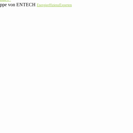
s Deppe von ENTECH
Ener­gie­ef­fi­zi­enz­Ex­perten