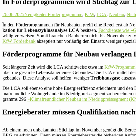
In För­der­pro­grammen wird Stichtag zur
26.06.2025
Neuigkeiten
Förderprogramme
,
KfW
,
LCA
,
Neubau
,
Nich
În den För­der­pro­grammen für Neu­bauten greift eine Regel erst ab Nov
ka­tion für Lebens­zy­klus­ana­lyse LCA
besitzen.
Fach­dienste wie »G
willig vor­weisen. Somit brau­chen Bau­herren nicht bis November zu wa
KfW För­der­bank
akzep­tiert nur vor­läufig den Einsatz weniger spe­zia­l
För­der­pro­gramme für Neubau ver­langen
Seit län­gerer Zeit wird die LCA schritt­weise etwa im
KfW-Pro­gramm 3
über die gesamte Lebens­dauer eines Gebäudes. Die LCA ermit­telt den 
ge­bäudes. Diese Analyse soll helfen, weniger
Treib­haus­gase
aus­zu­s
Die LCA soll ebenso eine hohe Ener­gie­effi­zienz erleich­tern und den Ein
ma­freund­liche Wohn­ge­bäude im Nied­rig­preis­seg­ment zu berechnen und
gramms 296
»Kli­ma­freund­li­cher Neubau im Nied­rig­preis­seg­ment 
Ener­gie­be­rater müssen Qua­li­fi­ka­tion nac
Ab einem noch unbe­kannten Stichtag im November genügt die Berech­t
BEG zu erbringen. Dann müssen Ener­gie­be­rater die bis­he­rigen Anfor­