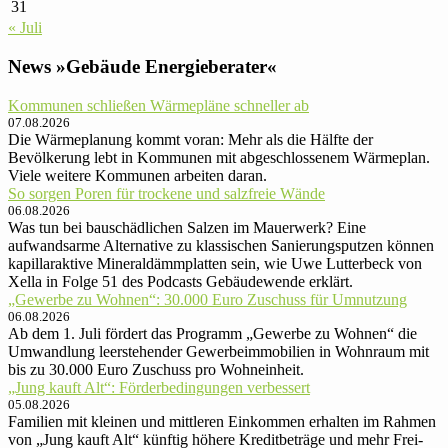
31
« Juli
News »Gebäude Energieberater«
Kommunen schließen Wärmepläne schneller ab
07.08.2026
Die Wärmeplanung kommt voran: Mehr als die Hälfte der
Bevölkerung lebt in Kommunen mit abgeschlossenem Wärmeplan.
Viele weitere Kommunen arbeiten daran.
So sorgen Poren für trockene und salzfreie Wände
06.08.2026
Was tun bei bauschädlichen Salzen im Mauerwerk? Eine
aufwandsarme Alternative zu klassischen Sanierungsputzen können
kapillaraktive Mineraldämmplatten sein, wie Uwe Lutterbeck von
Xella in Folge 51 des Podcasts Gebäudewende erklärt.
„Gewerbe zu Wohnen“: 30.000 Euro Zu­schuss für Um­nut­zung
06.08.2026
Ab dem 1. Juli fördert das Programm „Gewerbe zu Wohnen“ die
Umwandlung leerstehender Gewerbeimmobilien in Wohnraum mit
bis zu 30.000 Euro Zuschuss pro Wohneinheit.
„Jung kauft Alt“: Förder­be­din­gun­gen ver­bessert
05.08.2026
Familien mit kleinen und mittle­ren Ein­kom­men er­hal­ten im Rah­men
von „Jung kauft Alt“ künftig höhere Kredit­be­träge und mehr Frei­