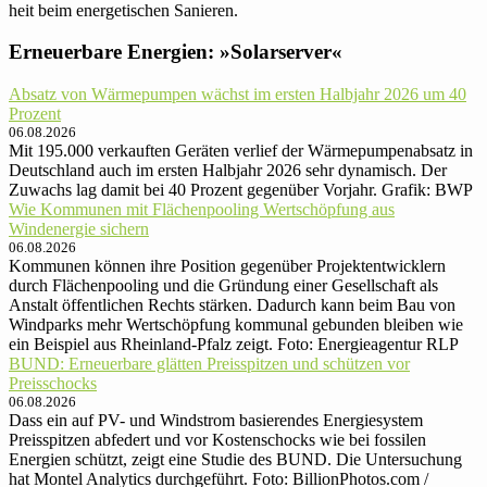
heit beim ener­ge­ti­schen Sanieren.
Erneuerbare Energien: »Solarserver«
Absatz von Wärmepumpen wächst im ersten Halbjahr 2026 um 40
Prozent
06.08.2026
Mit 195.000 verkauften Geräten verlief der Wärmepumpenabsatz in
Deutschland auch im ersten Halbjahr 2026 sehr dynamisch. Der
Zuwachs lag damit bei 40 Prozent gegenüber Vorjahr. Grafik: BWP
Wie Kommunen mit Flächenpooling Wertschöpfung aus
Windenergie sichern
06.08.2026
Kommunen können ihre Position gegenüber Projektentwicklern
durch Flächenpooling und die Gründung einer Gesellschaft als
Anstalt öffentlichen Rechts stärken. Dadurch kann beim Bau von
Windparks mehr Wertschöpfung kommunal gebunden bleiben wie
ein Beispiel aus Rheinland-Pfalz zeigt. Foto: Energieagentur RLP
BUND: Erneuerbare glätten Preisspitzen und schützen vor
Preisschocks
06.08.2026
Dass ein auf PV- und Windstrom basierendes Energiesystem
Preisspitzen abfedert und vor Kostenschocks wie bei fossilen
Energien schützt, zeigt eine Studie des BUND. Die Untersuchung
hat Montel Analytics durchgeführt. Foto: BillionPhotos.com /