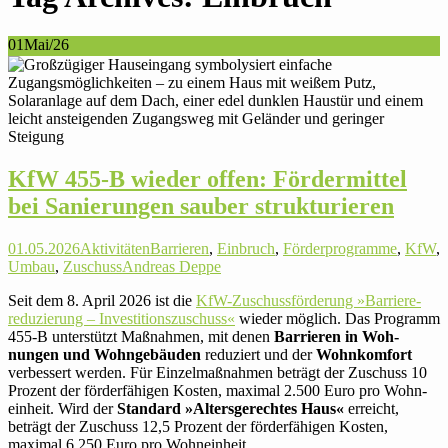
01
Mai/26
KfW 455‑B wieder offen: För­der­mittel
bei Sanie­rungen sauber strukturieren
01.05.2026
Aktivitäten
Barrieren
,
Einbruch
,
Förderprogramme
,
KfW
,
Umbau
,
Zuschuss
Andreas Deppe
Seit dem 8. April 2026 ist die
KfW-Zuschuss­för­de­rung »Bar­rie­re­
redu­zie­rung – Inves­ti­ti­ons­zu­schuss«
wieder möglich. Das Pro­gramm
455‑B unter­stützt Maß­nahmen, mit denen
Bar­rieren in Woh­
nungen und Wohn­ge­bäuden
redu­ziert und der
Wohn­kom­fort
ver­bes­sert werden. Für Ein­zel­maß­nahmen beträgt der Zuschuss 10
Prozent der för­der­fä­higen Kosten, maximal 2.500 Euro pro Wohn­
ein­heit. Wird der
Stan­dard »Alters­ge­rechtes Haus«
erreicht,
beträgt der Zuschuss 12,5 Prozent der för­der­fä­higen Kosten,
maximal 6.250 Euro pro Wohneinheit.