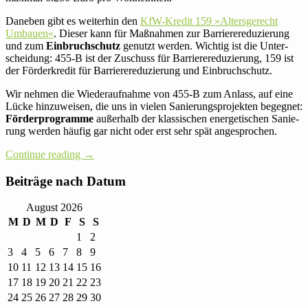
Daneben gibt es wei­terhin den
KfW-Kredit 159 »Alters­ge­recht
Umbauen«
. Dieser kann für Maß­nahmen zur Bar­rie­re­redu­zie­rung
und zum
Ein­bruch­schutz
genutzt werden. Wichtig ist die Unter­
schei­dung: 455‑B ist der Zuschuss für Bar­rie­re­redu­zie­rung, 159 ist
der För­der­kredit für Bar­rie­re­redu­zie­rung und Einbruchschutz.
Wir nehmen die Wie­der­auf­nahme von 455‑B zum Anlass, auf eine
Lücke hin­zu­weisen, die uns in vielen Sanie­rungs­pro­jekten begegnet:
För­der­pro­gramme
außer­halb der klas­si­schen ener­ge­ti­schen Sanie­
rung werden häufig gar nicht oder erst sehr spät angesprochen.
Con­tinue reading
→
Bei­träge nach Datum
August 2026
M
D
M
D
F
S
S
1
2
3
4
5
6
7
8
9
10
11
12
13
14
15
16
17
18
19
20
21
22
23
24
25
26
27
28
29
30