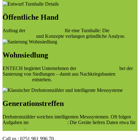
Öffentliche Hand
Auftrag der
Öffentlichen Hand
für eine Turnhalle: Die
Energieberatung
und Konzepte verlangen gründliche Analyse.
Wohnsiedlung
ENTECH begleitet Unternehmen der
Wohnungswirtschaft
bei der
Sanierung von Siedlungen – damit aus Nachkriegsbauten
Effizienhäuser
entstehen.
Generationstreffen
Drehstromzähler weichen intelligenten Messsystemen. Oft folgen
Aufgaben im
Energiemesswesen
: Die Geräte liefern Daten etwa für
ISO 50001
.
Call us : 0251 961 996 70