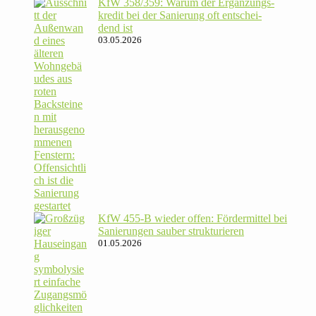
KfW 358/​359: Warum der Ergän­zungs­
kredit bei der Sanie­rung oft ent­schei­
dend ist
03.05.2026
KfW 455‑B wieder offen: För­der­mittel bei
Sanie­rungen sauber strukturieren
01.05.2026