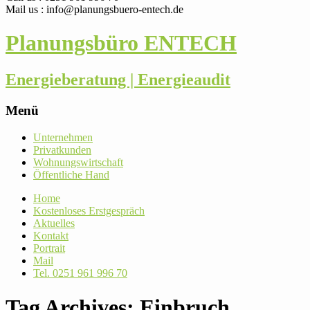
Mail us : info@planungsbuero-entech.de
Planungsbüro ENTECH
Energieberatung | Energieaudit
Menü
Skip
Unter­nehmen
to
Pri­vat­kunden
content
Woh­nungs­wirt­schaft
Öffent­liche Hand
Home
Kos­ten­loses Erstgespräch
Aktu­elles
Kontakt
Por­trait
Mail
Tel. 0251 961 996 70
Tag Archives: Einbruch