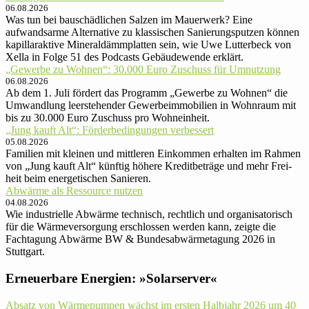
06.08.2026
Was tun bei bauschädlichen Salzen im Mauerwerk? Eine
aufwandsarme Alternative zu klassischen Sanierungsputzen können
kapillaraktive Mineraldämmplatten sein, wie Uwe Lutterbeck von
Xella in Folge 51 des Podcasts Gebäudewende erklärt.
„Gewerbe zu Wohnen“: 30.000 Euro Zu­schuss für Um­nut­zung
06.08.2026
Ab dem 1. Juli fördert das Programm „Gewerbe zu Wohnen“ die
Umwandlung leerstehender Gewerbeimmobilien in Wohnraum mit
bis zu 30.000 Euro Zuschuss pro Wohneinheit.
„Jung kauft Alt“: Förder­be­din­gun­gen ver­bessert
05.08.2026
Familien mit kleinen und mittle­ren Ein­kom­men er­hal­ten im Rah­men
von „Jung kauft Alt“ künftig höhere Kredit­be­träge und mehr Frei­
heit beim ener­ge­ti­schen Sanieren.
Abwärme als Ressource nutzen
04.08.2026
Wie industrielle Abwärme technisch, rechtlich und organisatorisch
für die Wärmeversorgung erschlossen werden kann, zeigte die
Fachtagung Abwärme BW & Bundesabwärmetagung 2026 in
Stuttgart.
Erneuerbare Energien: »Solarserver«
Absatz von Wärmepumpen wächst im ersten Halbjahr 2026 um 40