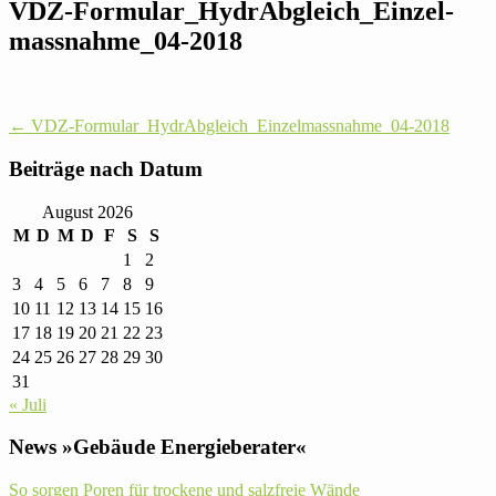
VDZ-For­mu­lar_­Hy­drAb­gleich_Ein­zel­
mass­nah­me_04-2018
Post
←
VDZ-For­mu­lar_­Hy­drAb­gleich_Ein­zel­mass­nah­me_04-2018
navigation
Bei­träge nach Datum
August 2026
M
D
M
D
F
S
S
1
2
3
4
5
6
7
8
9
10
11
12
13
14
15
16
17
18
19
20
21
22
23
24
25
26
27
28
29
30
31
« Juli
News »Gebäude Energieberater«
So sorgen Poren für trockene und salzfreie Wände