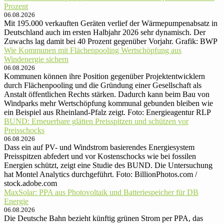
Prozent
06.08.2026
Mit 195.000 verkauften Geräten verlief der Wärmepumpenabsatz in
Deutschland auch im ersten Halbjahr 2026 sehr dynamisch. Der
Zuwachs lag damit bei 40 Prozent gegenüber Vorjahr. Grafik: BWP
Wie Kommunen mit Flächenpooling Wertschöpfung aus
Windenergie sichern
06.08.2026
Kommunen können ihre Position gegenüber Projektentwicklern
durch Flächenpooling und die Gründung einer Gesellschaft als
Anstalt öffentlichen Rechts stärken. Dadurch kann beim Bau von
Windparks mehr Wertschöpfung kommunal gebunden bleiben wie
ein Beispiel aus Rheinland-Pfalz zeigt. Foto: Energieagentur RLP
BUND: Erneuerbare glätten Preisspitzen und schützen vor
Preisschocks
06.08.2026
Dass ein auf PV- und Windstrom basierendes Energiesystem
Preisspitzen abfedert und vor Kostenschocks wie bei fossilen
Energien schützt, zeigt eine Studie des BUND. Die Untersuchung
hat Montel Analytics durchgeführt. Foto: BillionPhotos.com /
stock.adobe.com
MaxSolar: PPA aus Photovoltaik und Batteriespeicher für DB
Energie
06.08.2026
Die Deutsche Bahn bezieht künftig grünen Strom per PPA, das