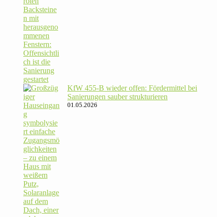
KfW 455‑B wieder offen: För­der­mittel bei
Sanie­rungen sauber strukturieren
01.05.2026