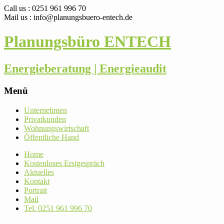
Call us : 0251 961 996 70
Mail us : info@planungsbuero-entech.de
Planungsbüro ENTECH
Energieberatung | Energieaudit
Menü
Skip
Unter­nehmen
to
Pri­vat­kunden
content
Woh­nungs­wirt­schaft
Öffent­liche Hand
Home
Kos­ten­loses Erstgespräch
Aktu­elles
Kontakt
Por­trait
Mail
Tel. 0251 961 996 70