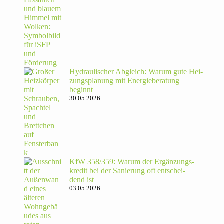
Hydrau­li­scher Abgleich: Warum gute Hei­
zungs­pla­nung mit Energie­beratung
beginnt
30.05.2026
KfW 358/​359: Warum der Ergän­zungs­
kredit bei der Sanie­rung oft ent­schei­
dend ist
03.05.2026