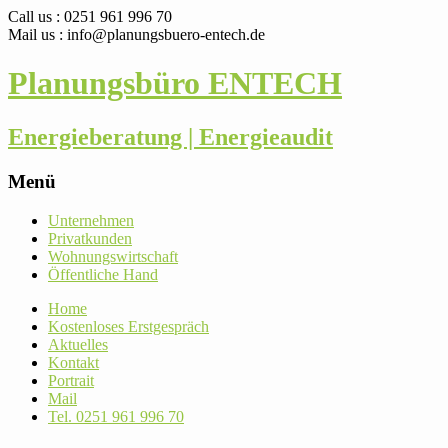
Call us : 0251 961 996 70
Mail us : info@planungsbuero-entech.de
Planungsbüro ENTECH
Energieberatung | Energieaudit
Menü
Skip
Unter­nehmen
to
Pri­vat­kunden
content
Woh­nungs­wirt­schaft
Öffent­liche Hand
Home
Kos­ten­loses Erstgespräch
Aktu­elles
Kontakt
Por­trait
Mail
Tel. 0251 961 996 70