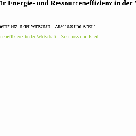
für Energie- und Res­sour­cen­ef­fi­zienz in d
­ef­fi­zienz in der Wirt­schaft – Zuschuss und Kredit
cen­ef­fi­zienz in der Wirt­schaft – Zuschuss und Kredit