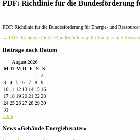
PDF: Richt­linie für die Bun­des­för­de­rung 
PDF: Richt­linie für die Bun­des­för­de­rung für Energie- und Res­sour­cen
Post
←
PDF: Richt­linie für die Bun­des­för­de­rung für Energie- und Res­sour­
navigation
Bei­träge nach Datum
August 2026
M
D
M
D
F
S
S
1
2
3
4
5
6
7
8
9
10
11
12
13
14
15
16
17
18
19
20
21
22
23
24
25
26
27
28
29
30
31
« Juli
News »Gebäude Energieberater«