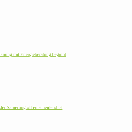
la­nung mit Energie­beratung beginnt
r Sanie­rung oft ent­schei­dend ist