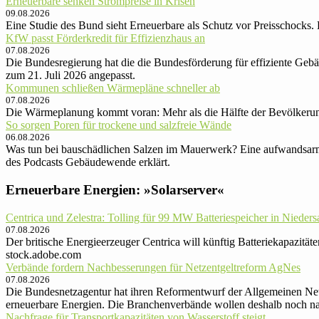
Erneuerbare senken Strompreise in Krisen
09.08.2026
Eine Studie des Bund sieht Erneuerbare als Schutz vor Preisschocks.
KfW passt Förderkredit für Effizienzhaus an
07.08.2026
Die Bundesregierung hat die die Bundes­förderung für effiziente Gebä
zum 21. Juli 2026 angepasst.
Kommunen schließen Wärmepläne schneller ab
07.08.2026
Die Wärmeplanung kommt voran: Mehr als die Hälfte der Bevölkeru
So sorgen Poren für trockene und salzfreie Wände
06.08.2026
Was tun bei bauschädlichen Salzen im Mauerwerk? Eine aufwandsarme
des Podcasts Gebäudewende erklärt.
Erneuerbare Energien: »Solarserver«
Centrica und Zelestra: Tolling für 99 MW Batteriespeicher in Nieder
07.08.2026
Der britische Energieerzeuger Centrica will künftig Batteriekapazit
stock.adobe.com
Verbände fordern Nachbesserungen für Netzentgeltreform AgNes
07.08.2026
Die Bundesnetzagentur hat ihren Reformentwurf der Allgemeinen Netz
erneuerbare Energien. Die Branchenverbände wollen deshalb noch nac
Nachfrage für Transportkapazitäten von Wasserstoff steigt