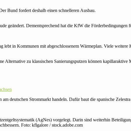
 Der Bund fordert deshalb einen schnelleren Ausbau.
ude geändert. Dementsprechend hat die KfW die Förder­bedingungen für 
ng lebt in Kommunen mit abgeschlossenem Wärmeplan. Viele weitere 
 Alternative zu klassischen Sanierungsputzen können kapillaraktive 
sachsen
äten am deutschen Strommarkt handeln. Dafür baut die spanische Zelest
entgeltsystematik (AgNes) vorgelegt. Darin sind weiterhin Beteiligu
hbessern. Foto: kflgalore / stock.adobe.com