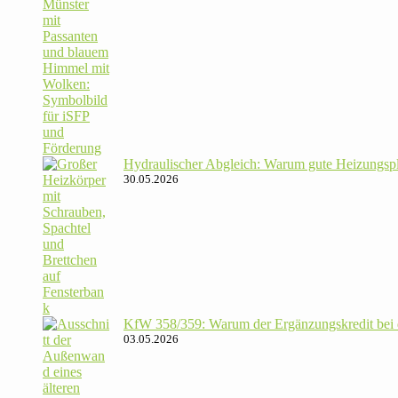
Hydrau­li­scher Abgleich: Warum gute Hei­zungs­p
30.05.2026
KfW 358/​359: Warum der Ergän­zungs­kredit bei de
03.05.2026