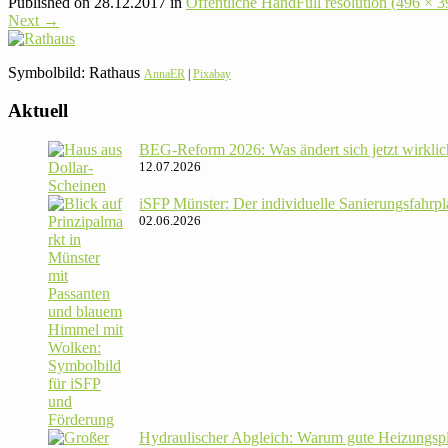
Published on
28.12.2017
in
Öffent­liche Hand
Full resolution (496 × 3
Next
→
Sym­bol­bild: Rathaus
AnnaER
|
Pixabay
Aktuell
BEG-Reform 2026: Was ändert sich jetzt wirklic
12.07.2026
iSFP Münster: Der indi­vi­du­elle Sanie­rungs­fahr­
02.06.2026
Hydrau­li­scher Abgleich: Warum gute Hei­zungs­p