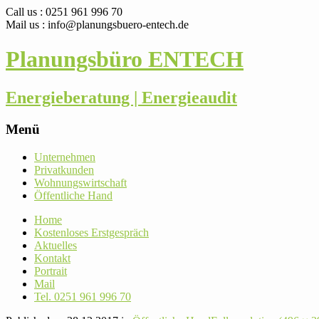
Call us : 0251 961 996 70
Mail us : info@planungsbuero-entech.de
Planungsbüro ENTECH
Energieberatung | Energieaudit
Menü
Skip
Unter­nehmen
to
Pri­vat­kunden
content
Woh­nungs­wirt­schaft
Öffent­liche Hand
Home
Kos­ten­loses Erstgespräch
Aktu­elles
Kontakt
Por­trait
Mail
Tel. 0251 961 996 70