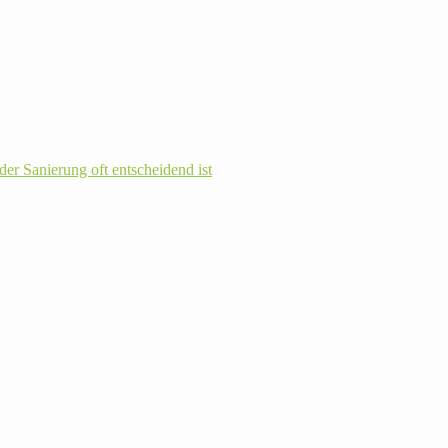
r Sanie­rung oft ent­schei­dend ist