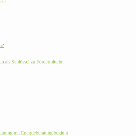
97)
h?
plan als Schlüssel zu Fördermitteln
la­nung mit Energie­beratung beginnt