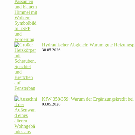
Hydrau­li­scher Abgleich: Warum gute Hei­zungs­p
30.05.2026
KfW 358/​359: Warum der Ergän­zungs­kredit bei de
03.05.2026