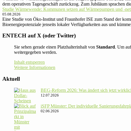
dem operativen Tagesgeschäft zurückzog. Zum Jubiläum sprachen d
Studie Wärmewende: Kommunen setzen auf Wärmepumpen und -net
05.08.2026
Eine Studie von Öko-Institut und Fraunhofer ISE zum Stand der 
Bioenergiepotenziale jenseits lokaler Verfügbarkeiten aus und kümme
ENTECH auf X (oder Twitter)
Sie sehen gerade einen Platzhalterinhalt von
Standard
. Um auf
weitergegeben werden.
Inhalt entsperren
Weitere Informationen
Aktuell
BEG-Reform 2026: Was ändert sich jetzt wirklic
12.07.2026
iSFP Münster: Der indi­vi­du­elle Sanie­rungs­fahr­
02.06.2026