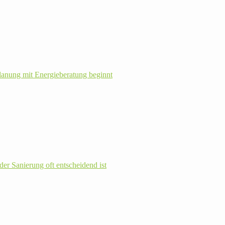
la­nung mit Energie­beratung beginnt
r Sanie­rung oft ent­schei­dend ist