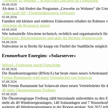
„Gewerbe zu Wohnen“: 30.000 Euro Zu­schuss für Um­nut­zung
06.08.2026
Ab dem 1. Juli fördert das Programm „Gewerbe zu Wohnen“ die Umw
„Jung kauft Alt“: Förder­be­din­gun­gen ver­bessert
05.08.2026
Familien mit kleinen und mittle­ren Ein­kom­men er­hal­ten im Rah­men v
Abwärme als Ressource nutzen
04.08.2026
Wie industrielle Abwärme technisch, rechtlich und organisatorisch
Nahwärme: Bürger­ini­tia­ti­ven sind aktiv für Ber­li­ner Wärmewende
04.08.2026
Nahwärme ist in Berlin für knapp ein Fünftel der Stadt­fläche mög­lich – 
Erneuerbare Energien: »Solarserver«
MiSpeL-Festlegung macht Fortschritte
05.08.2026
Die Bundesnetzagentur (BNetzA) hat heute einen neuen Arbeitsstand 
Fermin Bustamante wird neuer Vertriebschef von Solarwatt
05.08.2026
Mit Fermin Bustamante hat Solarwatt einen neuen Vertriebsleiter für
40 Jahre Ökostromgruppe Freiburg
05.08.2026
Die Ökostromgruppe Freiburg zählt hierzulande unbestritten zu de
mehr als 40 Windenergieanlagen, 140 Solaranlagen und 7 Wasserkrafta
weiteren 40 Windenergieanlagen in der Region geplant. Seit 2022 te