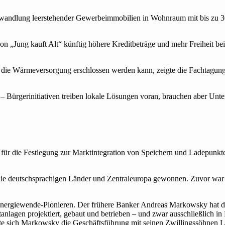
andlung leerstehender Gewerbeimmobilien in Wohnraum mit bis zu 3
on „Jung kauft Alt“ künftig höhere Kredit­be­träge und mehr Frei­heit beim
 für die Wärmeversorgung erschlossen werden kann, zeigte die Facht
Bürger­ini­tia­ti­ven trei­ben lokale Lösun­gen voran, brau­chen aber Unte
für die Festlegung zur Marktintegration von Speichern und Ladepunkte
 die deutschsprachigen Länder und Zentraleuropa gewonnen. Zuvor war er
n Energiewende-Pionieren. Der frühere Banker Andreas Markowsky hat
nlagen projektiert, gebaut und betrieben – und zwar ausschließlich i
ilte sich Markowsky die Geschäftsführung mit seinen Zwillingssöhnen 