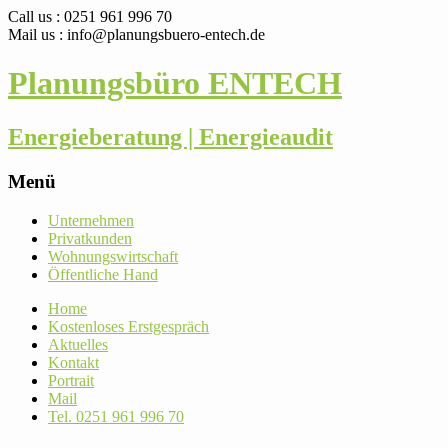
Call us : 0251 961 996 70
Mail us : info@planungsbuero-entech.de
Planungsbüro ENTECH
Energieberatung | Energieaudit
Menü
Skip
Unter­nehmen
to
Pri­vat­kunden
content
Woh­nungs­wirt­schaft
Öffent­liche Hand
Home
Kos­ten­loses Erstgespräch
Aktu­elles
Kontakt
Por­trait
Mail
Tel. 0251 961 996 70