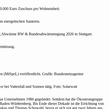
0.000 Euro Zuschuss pro Wohneinheit.
 ener­ge­ti­schen Sanieren.
agung Abwärme BW & Bundesabwärmetagung 2026 in Stuttgart.
r­stützung.
n (MiSpeL) veröffentlicht. Grafik: Bundesnetzagentur
 bei Vattenfall und Sonnen tätig. Foto: Solarwatt
 das Unternehmen 1986 gegründet. Seitdem hat die Ökostromgruppe
n Baden-Württemberg. Bis Ende dieser Dekade ist die Errichtung von
Lukas und Thomas Schuwald, bevor er sich vor gut zwei Jahren aus