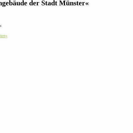
hn­ge­bäude der Stadt Münster«
«
ster«