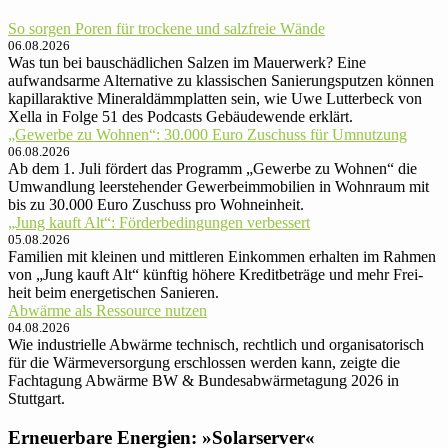
So sorgen Poren für trockene und salzfreie Wände
06.08.2026
Was tun bei bauschädlichen Salzen im Mauerwerk? Eine
aufwandsarme Alternative zu klassischen Sanierungsputzen können
kapillaraktive Mineraldämmplatten sein, wie Uwe Lutterbeck von
Xella in Folge 51 des Podcasts Gebäudewende erklärt.
„Gewerbe zu Wohnen“: 30.000 Euro Zu­schuss für Um­nut­zung
06.08.2026
Ab dem 1. Juli fördert das Programm „Gewerbe zu Wohnen“ die
Umwandlung leerstehender Gewerbeimmobilien in Wohnraum mit
bis zu 30.000 Euro Zuschuss pro Wohneinheit.
„Jung kauft Alt“: Förder­be­din­gun­gen ver­bessert
05.08.2026
Familien mit kleinen und mittle­ren Ein­kom­men er­hal­ten im Rah­men
von „Jung kauft Alt“ künftig höhere Kredit­be­träge und mehr Frei­
heit beim ener­ge­ti­schen Sanieren.
Abwärme als Ressource nutzen
04.08.2026
Wie industrielle Abwärme technisch, rechtlich und organisatorisch
für die Wärmeversorgung erschlossen werden kann, zeigte die
Fachtagung Abwärme BW & Bundesabwärmetagung 2026 in
Stuttgart.
Erneuerbare Energien: »Solarserver«