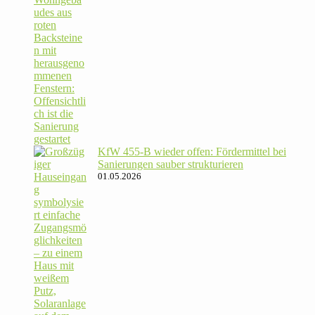
KfW 455‑B wieder offen: För­der­mittel bei
Sanie­rungen sauber strukturieren
01.05.2026