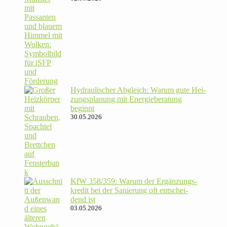
Hydrau­li­scher Abgleich: Warum gute Hei­
zungs­pla­nung mit Energie­beratung
beginnt
30.05.2026
KfW 358/​359: Warum der Ergän­zungs­
kredit bei der Sanie­rung oft ent­schei­
dend ist
03.05.2026