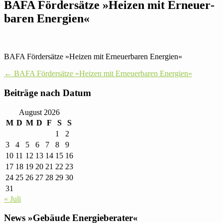
BAFA För­der­sätze »Heizen mit Erneu­er­
baren Energien«
BAFA För­der­sätze »Heizen mit Erneu­er­baren Energien«
Post
←
BAFA För­der­sätze »Heizen mit Erneu­er­baren Energien«
navigation
Bei­träge nach Datum
August 2026
M
D
M
D
F
S
S
1
2
3
4
5
6
7
8
9
10
11
12
13
14
15
16
17
18
19
20
21
22
23
24
25
26
27
28
29
30
31
« Juli
News »Gebäude Energieberater«