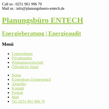
Call us : 0251 961 996 70
Mail us : info@planungsbuero-entech.de
Planungsbüro ENTECH
Energieberatung | Energieaudit
Menü
Skip
Unter­nehmen
to
Pri­vat­kunden
content
Woh­nungs­wirt­schaft
Öffent­liche Hand
Home
Kos­ten­loses Erstgespräch
Aktu­elles
Kontakt
Por­trait
Mail
Tel. 0251 961 996 70