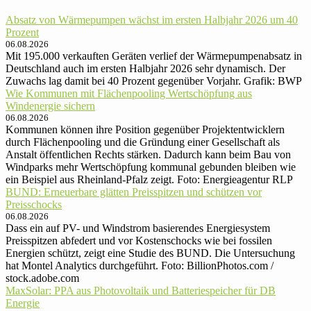
Absatz von Wärmepumpen wächst im ersten Halbjahr 2026 um 40
Prozent
06.08.2026
Mit 195.000 verkauften Geräten verlief der Wärmepumpenabsatz in
Deutschland auch im ersten Halbjahr 2026 sehr dynamisch. Der
Zuwachs lag damit bei 40 Prozent gegenüber Vorjahr. Grafik: BWP
Wie Kommunen mit Flächenpooling Wertschöpfung aus
Windenergie sichern
06.08.2026
Kommunen können ihre Position gegenüber Projektentwicklern
durch Flächenpooling und die Gründung einer Gesellschaft als
Anstalt öffentlichen Rechts stärken. Dadurch kann beim Bau von
Windparks mehr Wertschöpfung kommunal gebunden bleiben wie
ein Beispiel aus Rheinland-Pfalz zeigt. Foto: Energieagentur RLP
BUND: Erneuerbare glätten Preisspitzen und schützen vor
Preisschocks
06.08.2026
Dass ein auf PV- und Windstrom basierendes Energiesystem
Preisspitzen abfedert und vor Kostenschocks wie bei fossilen
Energien schützt, zeigt eine Studie des BUND. Die Untersuchung
hat Montel Analytics durchgeführt. Foto: BillionPhotos.com /
stock.adobe.com
MaxSolar: PPA aus Photovoltaik und Batteriespeicher für DB
Energie