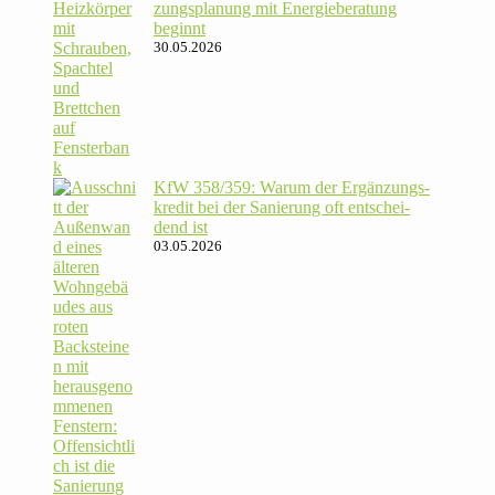
zungs­pla­nung mit Energie­beratung
beginnt
30.05.2026
KfW 358/​359: Warum der Ergän­zungs­
kredit bei der Sanie­rung oft ent­schei­
dend ist
03.05.2026