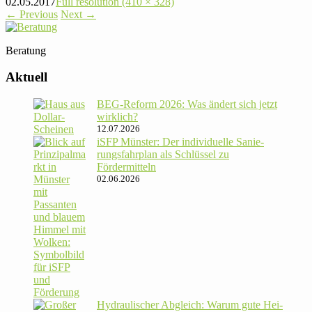
02.05.2017
Full resolution (410 × 328)
←
Previous
Next
→
Bera­tung
Aktuell
BEG-Reform 2026: Was ändert sich jetzt
wirklich?
12.07.2026
iSFP Münster: Der indi­vi­du­elle Sanie­
rungs­fahr­plan als Schlüssel zu
Fördermitteln
02.06.2026
Hydrau­li­scher Abgleich: Warum gute Hei­