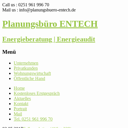
Call us : 0251 961 996 70
Mail us : info@planungsbuero-entech.de
Planungsbüro ENTECH
Energieberatung | Energieaudit
Menü
Skip
Unter­nehmen
to
Pri­vat­kunden
content
Woh­nungs­wirt­schaft
Öffent­liche Hand
Home
Kos­ten­loses Erstgespräch
Aktu­elles
Kontakt
Por­trait
Mail
Tel. 0251 961 996 70