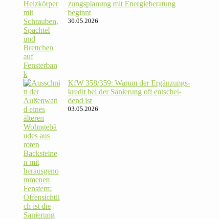
zungs­pla­nung mit Energie­beratung
beginnt
30.05.2026
KfW 358/​359: Warum der Ergän­zungs­
kredit bei der Sanie­rung oft ent­schei­
dend ist
03.05.2026