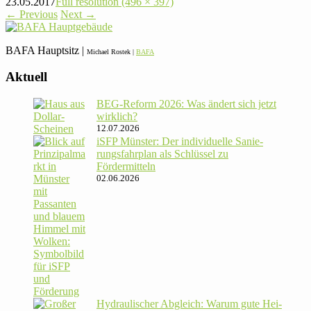
23.05.2017
Full resolution (496 × 397)
←
Previous
Next
→
BAFA Haupt­sitz |
Michael Rostek |
BAFA
Aktuell
BEG-Reform 2026: Was ändert sich jetzt
wirklich?
12.07.2026
iSFP Münster: Der indi­vi­du­elle Sanie­
rungs­fahr­plan als Schlüssel zu
Fördermitteln
02.06.2026
Hydrau­li­scher Abgleich: Warum gute Hei­