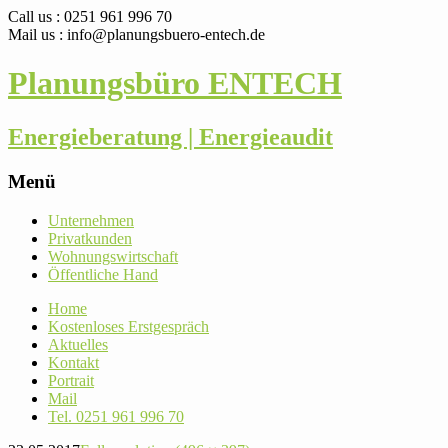
Call us : 0251 961 996 70
Mail us : info@planungsbuero-entech.de
Planungsbüro ENTECH
Energieberatung | Energieaudit
Menü
Skip
Unter­nehmen
to
Pri­vat­kunden
content
Woh­nungs­wirt­schaft
Öffent­liche Hand
Home
Kos­ten­loses Erstgespräch
Aktu­elles
Kontakt
Por­trait
Mail
Tel. 0251 961 996 70