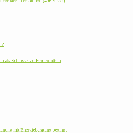
 Februar
Full resolution (496 × 397)
h?
plan als Schlüssel zu Fördermitteln
la­nung mit Energie­beratung beginnt