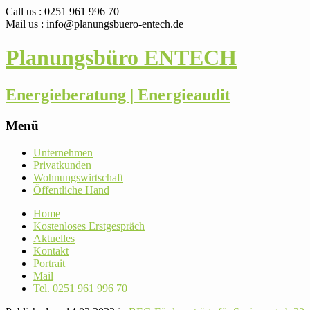
Call us : 0251 961 996 70
Mail us : info@planungsbuero-entech.de
Planungsbüro ENTECH
Energieberatung | Energieaudit
Menü
Skip
Unter­nehmen
to
Pri­vat­kunden
content
Woh­nungs­wirt­schaft
Öffent­liche Hand
Home
Kos­ten­loses Erstgespräch
Aktu­elles
Kontakt
Por­trait
Mail
Tel. 0251 961 996 70