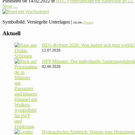
Published on
14.02.2022
in
BEG För­der­an­träge für Sanie­rung ab 22.
Next
→
Sym­bol­bild: Ver­sie­gelte Unter­lagen |
sik-life |
Pixabay
Aktuell
BEG-Reform 2026: Was ändert sich jetzt wirklic
12.07.2026
iSFP Münster: Der indi­vi­du­elle Sanie­rungs­fahr­
02.06.2026
Hydrau­li­scher Abgleich: Warum gute Hei­zungs­p