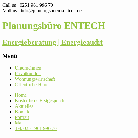
Call us : 0251 961 996 70
Mail us : info@planungsbuero-entech.de
Planungsbüro ENTECH
Energieberatung | Energieaudit
Menü
Skip
Unter­nehmen
to
Pri­vat­kunden
content
Woh­nungs­wirt­schaft
Öffent­liche Hand
Home
Kos­ten­loses Erstgespräch
Aktu­elles
Kontakt
Por­trait
Mail
Tel. 0251 961 996 70