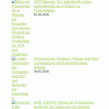
iSFP Münster: Der indi­vi­du­elle Sanie­
rungs­fahr­plan als Schlüssel zu
Fördermitteln
02.06.2026
Hydrau­li­scher Abgleich: Warum gute Hei­
zungs­pla­nung mit Energie­beratung
beginnt
30.05.2026
KfW 358/​359: Warum der Ergän­zungs­
kredit bei der Sanie­rung oft ent­schei­