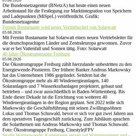
05.08.2026
Die Bundesnetzagentur (BNetzA) hat heute einen neuen
Arbeitsstand für die Festlegung zur Marktintegration von Speichern
und Ladepunkten (MiSpeL) veröffentlicht. Grafik:
Bundesnetzagentur
Fermin Bustamante wird neuer Vertriebschef von Solarwatt
05.08.2026
Mit Fermin Bustamante hat Solarwatt einen neuen Vertriebsleiter für
die deutschsprachigen Länder und Zentraleuropa gewonnen. Zuvor
war er bei Vattenfall und Sonnen tätig. Foto: Solarwatt
40 Jahre Ökostromgruppe Freiburg
05.08.2026
Die Ökostromgruppe Freiburg zählt hierzulande unbestritten zu den
Energiewende-Pionieren. Der frühere Banker Andreas Markowsky
hat das Unternehmen 1986 gegründet. Seitdem hat die
Ökostromgruppe mehr als 40 Windenergieanlagen, 140
Solaranlagen und 7 Wasserkraftanlagen projektiert, gebaut und
betrieben – und zwar ausschließlich in Baden-Württemberg. Bis
Ende dieser Dekade ist die Errichtung von weiteren 40
Windenergieanlagen in der Region geplant. Seit 2022 teilte sich
Markowsky die Geschäftsführung mit seinen Zwillingssöhnen
Lukas und Thomas Schuwald, bevor er sich vor gut zwei Jahren aus
dem operativen Tagesgeschäft zurückzog. Zum Jubiläum sprachen
die Solarthemen mit Andreas Markowsky und Thomas Schuwald.
Foto: Ökostromgruppe Freiburg, Cinestyle|FPV
Studie Wärmewende: Kommunen setzen auf Wärmepumpen und -