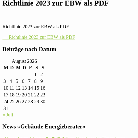
Richt­linie 2023 zur EBW als PDF
Richt­linie 2023 zur EBW als PDF
Post
←
Richt­linie 2023 zur EBW als PDF
navigation
Bei­träge nach Datum
August 2026
M
D
M
D
F
S
S
1
2
3
4
5
6
7
8
9
10
11
12
13
14
15
16
17
18
19
20
21
22
23
24
25
26
27
28
29
30
31
« Juli
News »Gebäude Energieberater«