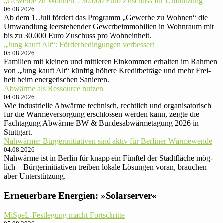
„Gewerbe zu Wohnen“: 30.000 Euro Zu­schuss für Um­nut­zung
06.08.2026
Ab dem 1. Juli fördert das Programm „Gewerbe zu Wohnen“ die
Umwandlung leerstehender Gewerbeimmobilien in Wohnraum mit
bis zu 30.000 Euro Zuschuss pro Wohneinheit.
„Jung kauft Alt“: Förder­be­din­gun­gen ver­bessert
05.08.2026
Familien mit kleinen und mittle­ren Ein­kom­men er­hal­ten im Rah­men
von „Jung kauft Alt“ künftig höhere Kredit­be­träge und mehr Frei­
heit beim ener­ge­ti­schen Sanieren.
Abwärme als Ressource nutzen
04.08.2026
Wie industrielle Abwärme technisch, rechtlich und organisatorisch
für die Wärmeversorgung erschlossen werden kann, zeigte die
Fachtagung Abwärme BW & Bundesabwärmetagung 2026 in
Stuttgart.
Nahwärme: Bürger­ini­tia­ti­ven sind aktiv für Ber­li­ner Wärmewende
04.08.2026
Nahwärme ist in Berlin für knapp ein Fünftel der Stadt­fläche mög­
lich – Bürger­ini­tia­ti­ven trei­ben lokale Lösun­gen voran, brau­chen
aber Unter­stützung.
Erneuerbare Energien: »Solarserver«
MiSpeL-Festlegung macht Fortschritte