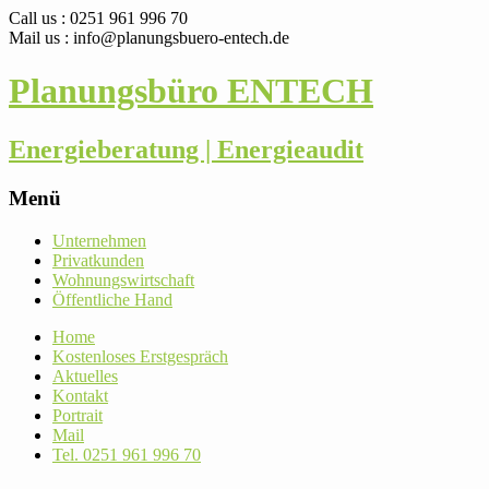
Call us : 0251 961 996 70
Mail us : info@planungsbuero-entech.de
Planungsbüro ENTECH
Energieberatung | Energieaudit
Menü
Skip
Unter­nehmen
to
Pri­vat­kunden
content
Woh­nungs­wirt­schaft
Öffent­liche Hand
Home
Kos­ten­loses Erstgespräch
Aktu­elles
Kontakt
Por­trait
Mail
Tel. 0251 961 996 70