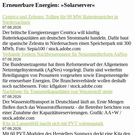
Erneuerbare Energien: »Solarserver«
Centrica und Zelestra: Tolling für 99 MW Batteriespeicher in
Niedersachsen
07.08.2026
Der britische Energieerzeuger Centrica will künftig
Batteriekapazitäten am deutschen Strommarkt handeln. Dafür baut
die spanische Zelestra in Niedersachsen einen Speicherpark mit 300
MWh. Foto: Sepia100 / stock.adobe.com
Verbände fordern Nachbesserungen für Netzentgeltreform AgNes
07.08.2026
Die Bundesnetzagentur hat ihren Reformentwurf der Allgemeinen
Netzentgeltsystematik (AgNes) vorgelegt. Darin sind weiterhin
Beteiligungen von Prosumern vorgesehen sowie Einspeiseentgelte
für erneuerbare Energien. Die Branchenverbände wollen deshalb
noch nachbessern. Foto: kflgalore / stock.adobe.com
Nachfrage für Transportkapazitäten von Wasserstoff steigt
07.08.2026
Der Wasserstofftransport in Deutschland läuft an. Erste Mengen
fließen durch das Wasserstoffkernnetz - die Betreiber berichten von
einer Zunahme der Kapazitätsreservierungen. Grafik: AA+W /
stock.adobe.com
Kita in Langenfeld macht sich mit PVT wärmeautark
07.08.2026
Mit 60 PVT-Modulen des Herstellers Sunmaxx deckt eine Kita den