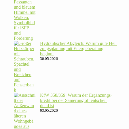
Hydrau­li­scher Abgleich: Warum gute Hei­
zungs­pla­nung mit Energie­beratung
beginnt
30.05.2026
KfW 358/​359: Warum der Ergän­zungs­
kredit bei der Sanie­rung oft ent­schei­
dend ist
03.05.2026