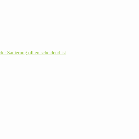
r Sanie­rung oft ent­schei­dend ist