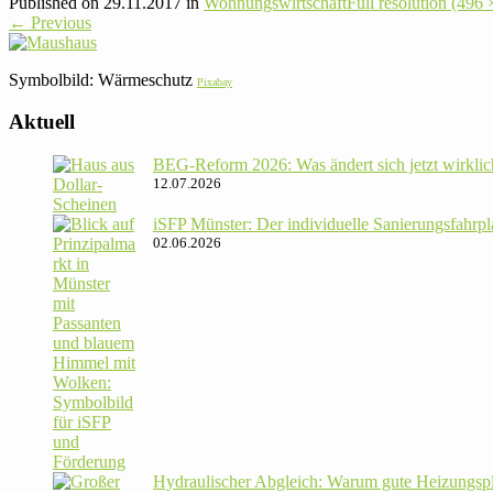
Published on
29.11.2017
in
Woh­nungs­wirt­schaft
Full resolution (496 
←
Previous
Sym­bol­bild: Wär­me­schutz
Pixabay
Aktuell
BEG-Reform 2026: Was ändert sich jetzt wirklic
12.07.2026
iSFP Münster: Der indi­vi­du­elle Sanie­rungs­fahr­
02.06.2026
Hydrau­li­scher Abgleich: Warum gute Hei­zungs­p