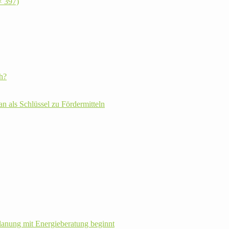
× 397)
h?
plan als Schlüssel zu Fördermitteln
la­nung mit Energie­beratung beginnt