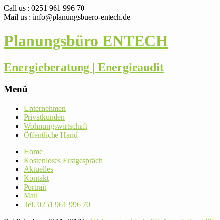
Call us : 0251 961 996 70
Mail us : info@planungsbuero-entech.de
Planungsbüro ENTECH
Energieberatung | Energieaudit
Menü
Skip
Unter­nehmen
to
Pri­vat­kunden
content
Woh­nungs­wirt­schaft
Öffent­liche Hand
Home
Kos­ten­loses Erstgespräch
Aktu­elles
Kontakt
Por­trait
Mail
Tel. 0251 961 996 70