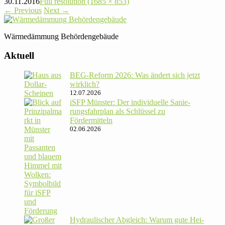
30.11.2016
Full resolution (1685 × 853)
←
Previous
Next
→
Wär­me­däm­mung Behördengebäude
Aktuell
BEG-Reform 2026: Was ändert sich jetzt
wirklich?
12.07.2026
iSFP Münster: Der indi­vi­du­elle Sanie­
rungs­fahr­plan als Schlüssel zu
Fördermitteln
02.06.2026
Hydrau­li­scher Abgleich: Warum gute Hei­