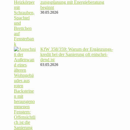
zungs­pla­nung mit Energie­beratung
beginnt
30.05.2026
KfW 358/​359: Warum der Ergän­zungs­
kredit bei der Sanie­rung oft ent­schei­
dend ist
03.05.2026