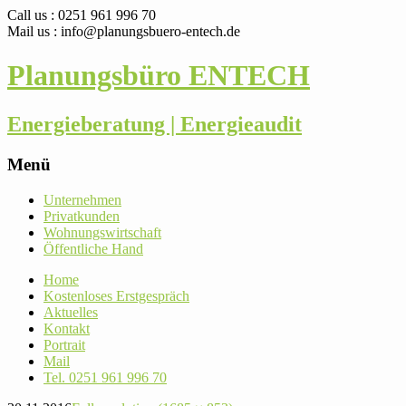
Call us : 0251 961 996 70
Mail us : info@planungsbuero-entech.de
Planungsbüro ENTECH
Energieberatung | Energieaudit
Menü
Skip
Unter­nehmen
to
Pri­vat­kunden
content
Woh­nungs­wirt­schaft
Öffent­liche Hand
Home
Kos­ten­loses Erstgespräch
Aktu­elles
Kontakt
Por­trait
Mail
Tel. 0251 961 996 70