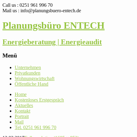
Call us : 0251 961 996 70
Mail us : info@planungsbuero-entech.de
Planungsbüro ENTECH
Energieberatung | Energieaudit
Menü
Skip
Unter­nehmen
to
Pri­vat­kunden
content
Woh­nungs­wirt­schaft
Öffent­liche Hand
Home
Kos­ten­loses Erstgespräch
Aktu­elles
Kontakt
Por­trait
Mail
Tel. 0251 961 996 70