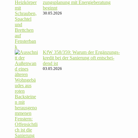
zungs­pla­nung mit Energie­beratung
beginnt
30.05.2026
KfW 358/​359: Warum der Ergän­zungs­
kredit bei der Sanie­rung oft ent­schei­
dend ist
03.05.2026