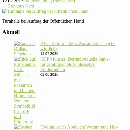
12.02.2017
Full resolution (1685 × 853)
←
Previous
Next
→
Turn­halle bei Auftrag der Öffent­li­chen Hand
Aktuell
BEG-Reform 2026: Was ändert sich jetzt
wirklich?
12.07.2026
iSFP Münster: Der indi­vi­du­elle Sanie­
rungs­fahr­plan als Schlüssel zu
Fördermitteln
02.06.2026
Hydrau­li­scher Abgleich: Warum gute Hei­