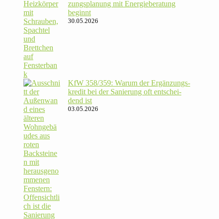
zungs­pla­nung mit Energie­beratung
beginnt
30.05.2026
KfW 358/​359: Warum der Ergän­zungs­
kredit bei der Sanie­rung oft ent­schei­
dend ist
03.05.2026