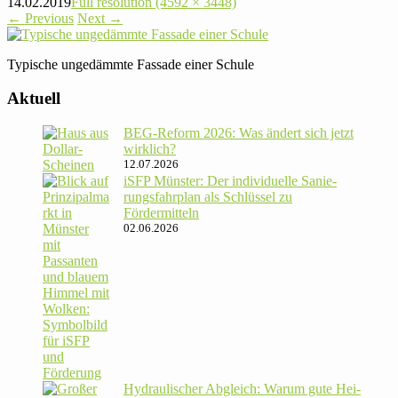
14.02.2019
Full resolution (4592 × 3448)
←
Previous
Next
→
Typi­sche unge­dämmte Fassade einer Schule
Aktuell
BEG-Reform 2026: Was ändert sich jetzt
wirklich?
12.07.2026
iSFP Münster: Der indi­vi­du­elle Sanie­
rungs­fahr­plan als Schlüssel zu
Fördermitteln
02.06.2026
Hydrau­li­scher Abgleich: Warum gute Hei­