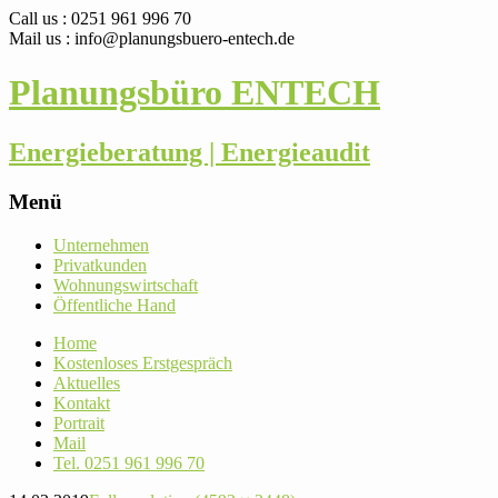
Call us : 0251 961 996 70
Mail us : info@planungsbuero-entech.de
Planungsbüro ENTECH
Energieberatung | Energieaudit
Menü
Skip
Unter­nehmen
to
Pri­vat­kunden
content
Woh­nungs­wirt­schaft
Öffent­liche Hand
Home
Kos­ten­loses Erstgespräch
Aktu­elles
Kontakt
Por­trait
Mail
Tel. 0251 961 996 70