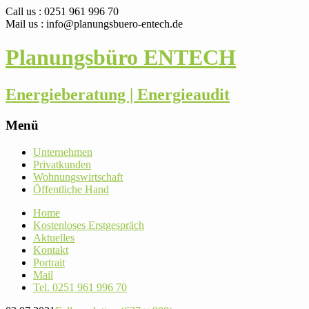
Call us : 0251 961 996 70
Mail us : info@planungsbuero-entech.de
Planungsbüro ENTECH
Energieberatung | Energieaudit
Menü
Skip
Unter­nehmen
to
Pri­vat­kunden
content
Woh­nungs­wirt­schaft
Öffent­liche Hand
Home
Kos­ten­loses Erstgespräch
Aktu­elles
Kontakt
Por­trait
Mail
Tel. 0251 961 996 70