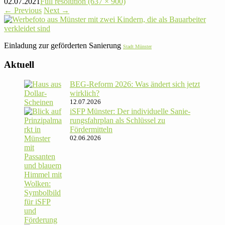
02.07.2021
Full resolution (637 × 900)
←
Previous
Next
→
Ein­la­dung zur geför­derten Sanie­rung
Stadt Münster
Aktuell
BEG-Reform 2026: Was ändert sich jetzt
wirklich?
12.07.2026
iSFP Münster: Der indi­vi­du­elle Sanie­
rungs­fahr­plan als Schlüssel zu
Fördermitteln
02.06.2026