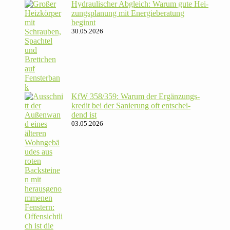
Hydrau­li­scher Abgleich: Warum gute Hei­
zungs­pla­nung mit Energie­beratung
beginnt
30.05.2026
KfW 358/​359: Warum der Ergän­zungs­
kredit bei der Sanie­rung oft ent­schei­
dend ist
03.05.2026