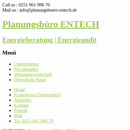
Call us : 0251 961 996 70
Mail us : info@planungsbuero-entech.de
Planungsbüro ENTECH
Energieberatung | Energieaudit
Menü
Skip
Unter­nehmen
to
Pri­vat­kunden
content
Woh­nungs­wirt­schaft
Öffent­liche Hand
Home
Kos­ten­loses Erstgespräch
Aktu­elles
Kontakt
Por­trait
Mail
Tel. 0251 961 996 70