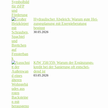
Hydrau­li­scher Abgleich: Warum gute Hei­
zungs­pla­nung mit Energie­beratung
beginnt
30.05.2026
KfW 358/​359: Warum der Ergän­zungs­
kredit bei der Sanie­rung oft ent­schei­
dend ist
03.05.2026