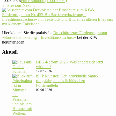
13.05.2026
Full resolution (1000 × 750)
←
Previous
Next
→
Hier können Sie die prak­ti­sche
Bro­schüre zum För­der­pro­gramm
»Bar­rie­re­redu­zie­rung – Inves­ti­ti­ons­zu­schuss«
bei der KfW
herunterladen
Aktuell
BEG-Reform 2026: Was ändert sich jetzt
wirklich?
12.07.2026
iSFP Münster: Der indi­vi­du­elle Sanie­
rungs­fahr­plan als Schlüssel zu
Fördermitteln
02.06.2026