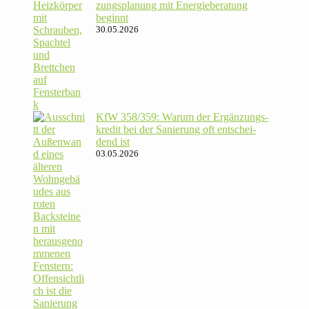
zungs­pla­nung mit Energie­beratung
beginnt
30.05.2026
KfW 358/​359: Warum der Ergän­zungs­
kredit bei der Sanie­rung oft ent­schei­
dend ist
03.05.2026