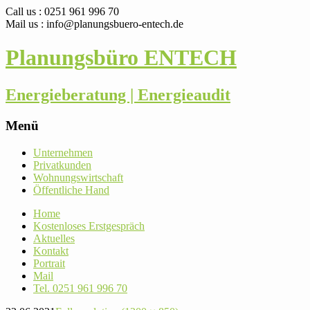
Call us : 0251 961 996 70
Mail us : info@planungsbuero-entech.de
Planungsbüro ENTECH
Energieberatung | Energieaudit
Menü
Skip
Unter­nehmen
to
Pri­vat­kunden
content
Woh­nungs­wirt­schaft
Öffent­liche Hand
Home
Kos­ten­loses Erstgespräch
Aktu­elles
Kontakt
Por­trait
Mail
Tel. 0251 961 996 70