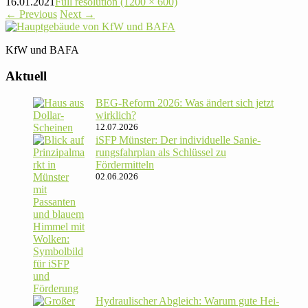
16.01.2021
Full resolution (1200 × 600)
←
Previous
Next
→
KfW und BAFA
Aktuell
BEG-Reform 2026: Was ändert sich jetzt
wirklich?
12.07.2026
iSFP Münster: Der indi­vi­du­elle Sanie­
rungs­fahr­plan als Schlüssel zu
Fördermitteln
02.06.2026
Hydrau­li­scher Abgleich: Warum gute Hei­