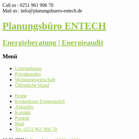
Call us : 0251 961 996 70
Mail us : info@planungsbuero-entech.de
Planungsbüro ENTECH
Energieberatung | Energieaudit
Menü
Skip
Unter­nehmen
to
Pri­vat­kunden
content
Woh­nungs­wirt­schaft
Öffent­liche Hand
Home
Kos­ten­loses Erstgespräch
Aktu­elles
Kontakt
Por­trait
Mail
Tel. 0251 961 996 70