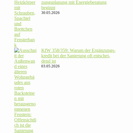
zungs­pla­nung mit Energie­beratung
beginnt
30.05.2026
KfW 358/​359: Warum der Ergän­zungs­
kredit bei der Sanie­rung oft ent­schei­
dend ist
03.05.2026