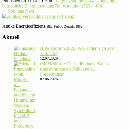
Published on
11.10.2015
in
Energie­beratung zu Gebäuden und
betrieb­liche Energieberatung
Full resolution (729 × 486)
←
Previous
Next
→
Antike Ener­gie­effi­zienz
Bild: Public Domain,1882
Aktuell
BEG-Reform 2026: Was ändert sich jetzt
wirklich?
12.07.2026
iSFP Münster: Der indi­vi­du­elle Sanie­
rungs­fahr­plan als Schlüssel zu
Fördermitteln
02.06.2026