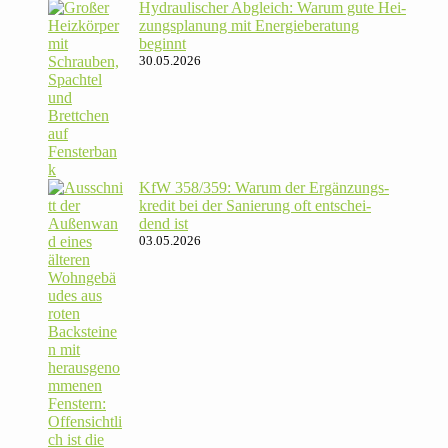
Hydrau­li­scher Abgleich: Warum gute Hei­
zungs­pla­nung mit Energie­beratung
beginnt
30.05.2026
KfW 358/​359: Warum der Ergän­zungs­
kredit bei der Sanie­rung oft ent­schei­
dend ist
03.05.2026