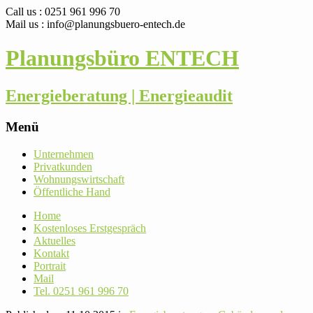
Call us : 0251 961 996 70
Mail us : info@planungsbuero-entech.de
Planungsbüro ENTECH
Energieberatung | Energieaudit
Menü
Skip
Unter­nehmen
to
Pri­vat­kunden
content
Woh­nungs­wirt­schaft
Öffent­liche Hand
Home
Kos­ten­loses Erstgespräch
Aktu­elles
Kontakt
Por­trait
Mail
Tel. 0251 961 996 70