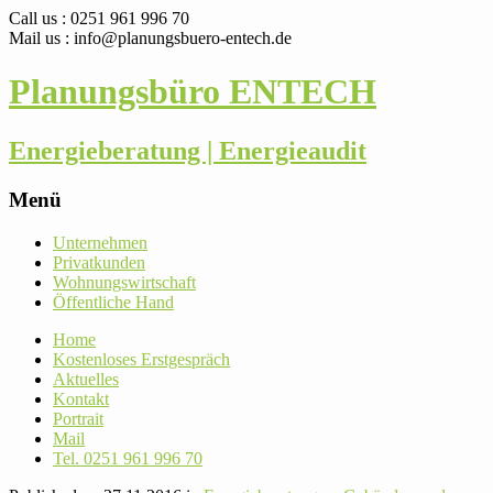
Call us : 0251 961 996 70
Mail us : info@planungsbuero-entech.de
Planungsbüro ENTECH
Energieberatung | Energieaudit
Menü
Skip
Unter­nehmen
to
Pri­vat­kunden
content
Woh­nungs­wirt­schaft
Öffent­liche Hand
Home
Kos­ten­loses Erstgespräch
Aktu­elles
Kontakt
Por­trait
Mail
Tel. 0251 961 996 70