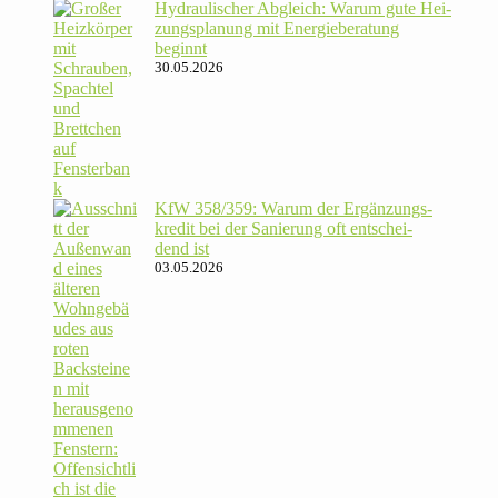
Hydrau­li­scher Abgleich: Warum gute Hei­
zungs­pla­nung mit Energie­beratung
beginnt
30.05.2026
KfW 358/​359: Warum der Ergän­zungs­
kredit bei der Sanie­rung oft ent­schei­
dend ist
03.05.2026