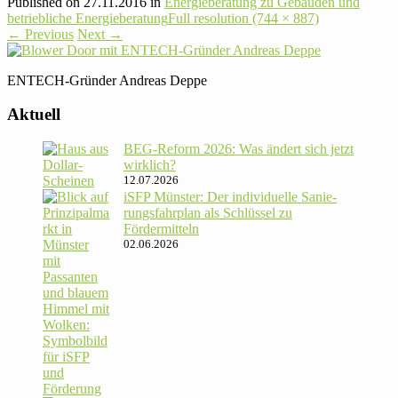
Published on
27.11.2016
in
Energie­beratung zu Gebäuden und
betrieb­liche Energieberatung
Full resolution (744 × 887)
←
Previous
Next
→
ENTECH-Gründer Andreas Deppe
Aktuell
BEG-Reform 2026: Was ändert sich jetzt
wirklich?
12.07.2026
iSFP Münster: Der indi­vi­du­elle Sanie­
rungs­fahr­plan als Schlüssel zu
Fördermitteln
02.06.2026