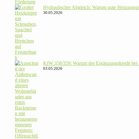
Hydrau­li­scher Abgleich: Warum gute Hei­zungs­p
30.05.2026
KfW 358/​359: Warum der Ergän­zungs­kredit bei de
03.05.2026