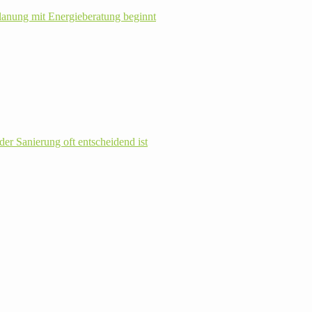
la­nung mit Energie­beratung beginnt
r Sanie­rung oft ent­schei­dend ist