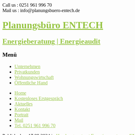
Call us : 0251 961 996 70
Mail us : info@planungsbuero-entech.de
Planungsbüro ENTECH
Energieberatung | Energieaudit
Menü
Skip
Unter­nehmen
to
Pri­vat­kunden
content
Woh­nungs­wirt­schaft
Öffent­liche Hand
Home
Kos­ten­loses Erstgespräch
Aktu­elles
Kontakt
Por­trait
Mail
Tel. 0251 961 996 70