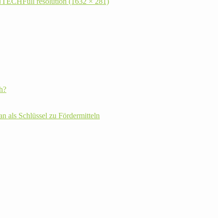
 ENTECH
Full resolution (1632 × 281)
h?
plan als Schlüssel zu Fördermitteln