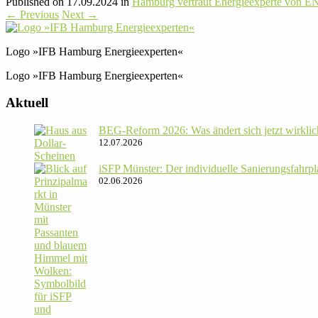
Published on
17.09.2024
in
Hamburg ver­traut Ener­gie­ex­perte von
←
Previous
Next
→
Logo »IFB Hamburg Energieexperten«
Logo »IFB Hamburg Energieexperten«
Aktuell
BEG-Reform 2026: Was ändert sich jetzt wirklic
12.07.2026
iSFP Münster: Der indi­vi­du­elle Sanie­rungs­fahr­
02.06.2026