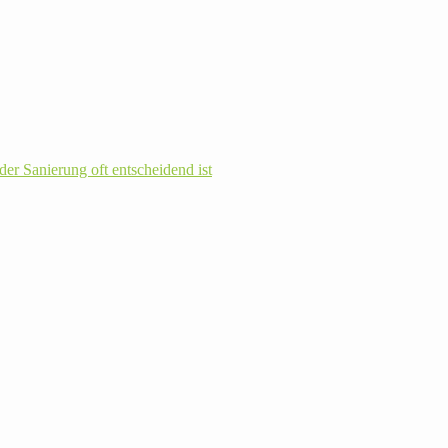
r Sanie­rung oft ent­schei­dend ist