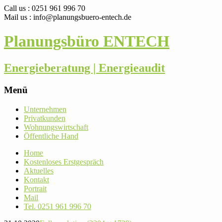
Call us : 0251 961 996 70
Mail us : info@planungsbuero-entech.de
Planungsbüro ENTECH
Energieberatung | Energieaudit
Menü
Skip
Unter­nehmen
to
Pri­vat­kunden
content
Woh­nungs­wirt­schaft
Öffent­liche Hand
Home
Kos­ten­loses Erstgespräch
Aktu­elles
Kontakt
Por­trait
Mail
Tel. 0251 961 996 70