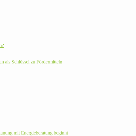
h?
plan als Schlüssel zu Fördermitteln
la­nung mit Energie­beratung beginnt