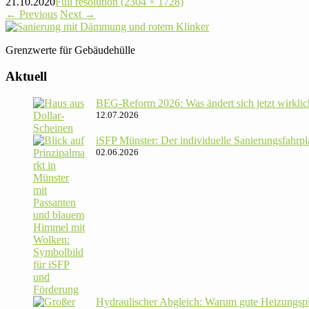
21.10.2020
Full resolution (2304 × 1728)
←
Previous
Next
→
Grenz­werte für Gebäudehülle
Aktuell
BEG-Reform 2026: Was ändert sich jetzt wirklic
12.07.2026
iSFP Münster: Der indi­vi­du­elle Sanie­rungs­fahr­
02.06.2026
Hydrau­li­scher Abgleich: Warum gute Hei­zungs­p