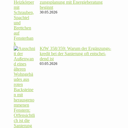
zungs­pla­nung mit Energie­beratung
beginnt
30.05.2026
KfW 358/​359: Warum der Ergän­zungs­
kredit bei der Sanie­rung oft ent­schei­
dend ist
03.05.2026