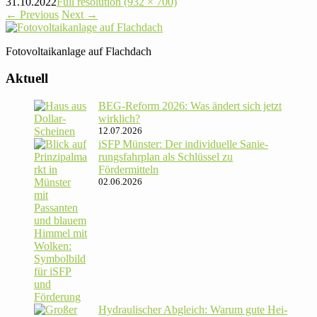
31.10.2022
Full resolution (932 × 700)
←
Previous
Next
→
Foto­voltaik­anlage auf Flachdach
Aktuell
BEG-Reform 2026: Was ändert sich jetzt
wirklich?
12.07.2026
iSFP Münster: Der indi­vi­du­elle Sanie­
rungs­fahr­plan als Schlüssel zu
Fördermitteln
02.06.2026
Hydrau­li­scher Abgleich: Warum gute Hei­