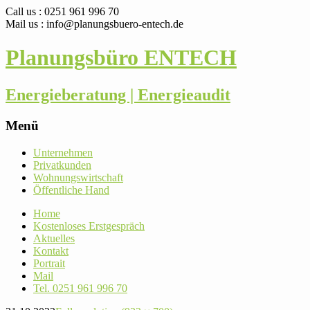
Call us : 0251 961 996 70
Mail us : info@planungsbuero-entech.de
Planungsbüro ENTECH
Energieberatung | Energieaudit
Menü
Skip
Unter­nehmen
to
Pri­vat­kunden
content
Woh­nungs­wirt­schaft
Öffent­liche Hand
Home
Kos­ten­loses Erstgespräch
Aktu­elles
Kontakt
Por­trait
Mail
Tel. 0251 961 996 70