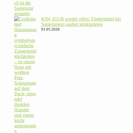
KfW 455‑B wieder offen: För­der­mittel bei
Sanie­rungen sauber strukturieren
01.05.2026