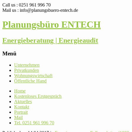
Call us : 0251 961 996 70
Mail us : info@planungsbuero-entech.de
Planungsbüro ENTECH
Energieberatung | Energieaudit
Menü
Skip
Unter­nehmen
to
Pri­vat­kunden
content
Woh­nungs­wirt­schaft
Öffent­liche Hand
Home
Kos­ten­loses Erstgespräch
Aktu­elles
Kontakt
Por­trait
Mail
Tel. 0251 961 996 70