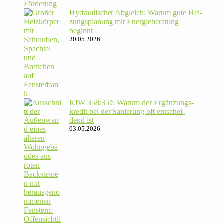
Hydrau­li­scher Abgleich: Warum gute Hei­
zungs­pla­nung mit Energie­beratung
beginnt
30.05.2026
KfW 358/​359: Warum der Ergän­zungs­
kredit bei der Sanie­rung oft ent­schei­
dend ist
03.05.2026