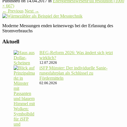
Published on
14.04.2017
in
Ener­gie­mess­wesen
Full resolution (1000
× 667)
←
Previous
Next
→
Moderne Mes­sungen enden kei­nes­wegs bei der Erfas­sung des
Stromverbrauchs
Aktuell
BEG-Reform 2026: Was ändert sich jetzt
wirklich?
12.07.2026
iSFP Münster: Der indi­vi­du­elle Sanie­
rungs­fahr­plan als Schlüssel zu
Fördermitteln
02.06.2026