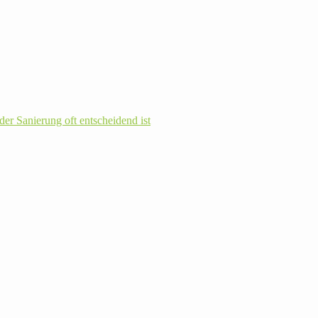
r Sanie­rung oft ent­schei­dend ist