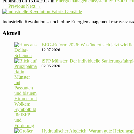
Published on
13.04.2017
in
Ener­gie­ma­nage­ment­system ISO 50001
Fu
←
Previous
Next
→
Indus­tri­elle Revo­lu­tion – noch ohne Ener­gie­ma­nage­ment
Bild: Public D
Aktuell
BEG-Reform 2026: Was ändert sich jetzt wirklic
12.07.2026
iSFP Münster: Der indi­vi­du­elle Sanie­rungs­fahr­
02.06.2026
Hydrau­li­scher Abgleich: Warum gute Hei­zungs­p