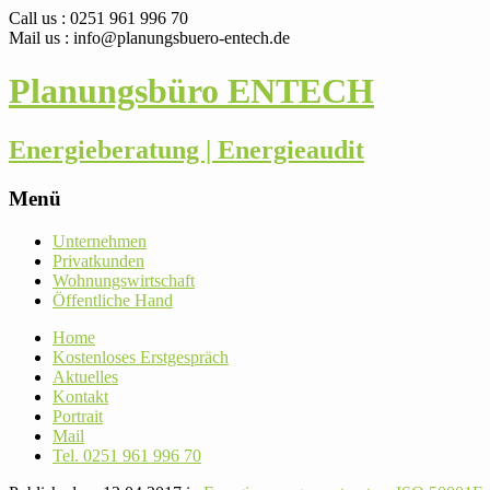
Call us : 0251 961 996 70
Mail us : info@planungsbuero-entech.de
Planungsbüro ENTECH
Energieberatung | Energieaudit
Menü
Skip
Unter­nehmen
to
Pri­vat­kunden
content
Woh­nungs­wirt­schaft
Öffent­liche Hand
Home
Kos­ten­loses Erstgespräch
Aktu­elles
Kontakt
Por­trait
Mail
Tel. 0251 961 996 70