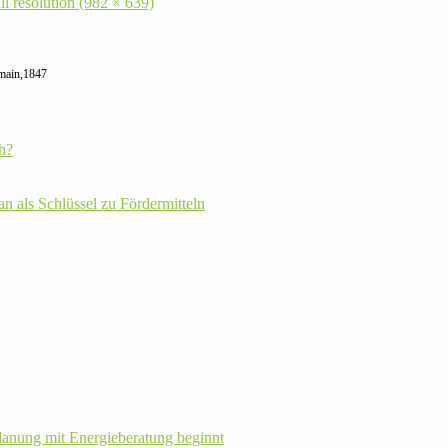
ll resolution (982 × 639)
omain,1847
h?
plan als Schlüssel zu Fördermitteln
la­nung mit Energie­beratung beginnt