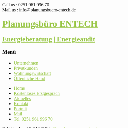
Call us : 0251 961 996 70
Mail us : info@planungsbuero-entech.de
Planungsbüro ENTECH
Energieberatung | Energieaudit
Menü
Skip
Unter­nehmen
to
Pri­vat­kunden
content
Woh­nungs­wirt­schaft
Öffent­liche Hand
Home
Kos­ten­loses Erstgespräch
Aktu­elles
Kontakt
Por­trait
Mail
Tel. 0251 961 996 70