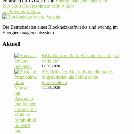
Published on
13.04.2017
in
Ener­gie­ma­nage­ment­system
ISO 50001
Full resolution (900 × 600)
←
Previous
Next
→
Die Betriebs­daten eines Block­heiz­kraft­werks sind wichtig im
Energiemanagementsystem
Aktuell
BEG-Reform 2026: Was ändert sich jetzt
wirklich?
12.07.2026
iSFP Münster: Der indi­vi­du­elle Sanie­
rungs­fahr­plan als Schlüssel zu
Fördermitteln
02.06.2026