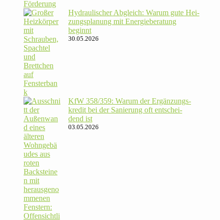
Hydrau­li­scher Abgleich: Warum gute Hei­
zungs­pla­nung mit Energie­beratung
beginnt
30.05.2026
KfW 358/​359: Warum der Ergän­zungs­
kredit bei der Sanie­rung oft ent­schei­
dend ist
03.05.2026