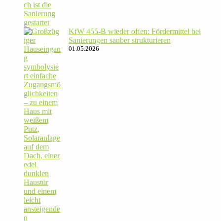
KfW 455‑B wieder offen: För­der­mittel bei
Sanie­rungen sauber strukturieren
01.05.2026