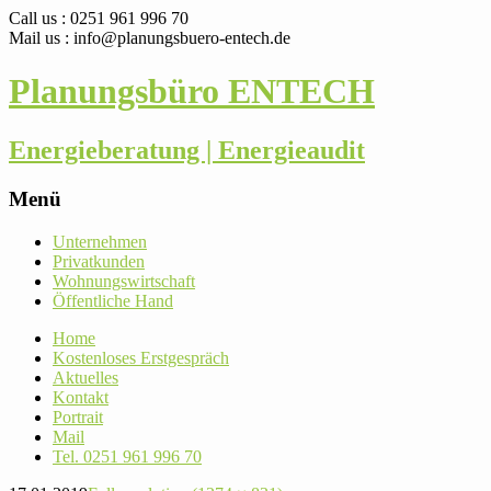
Call us : 0251 961 996 70
Mail us : info@planungsbuero-entech.de
Planungsbüro ENTECH
Energieberatung | Energieaudit
Menü
Skip
Unter­nehmen
to
Pri­vat­kunden
content
Woh­nungs­wirt­schaft
Öffent­liche Hand
Home
Kos­ten­loses Erstgespräch
Aktu­elles
Kontakt
Por­trait
Mail
Tel. 0251 961 996 70