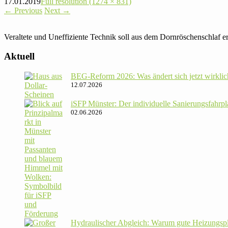
17.01.2019
Full resolution (1274 × 831)
←
Previous
Next
→
Ver­al­tete und Unef­fi­zi­ente Technik soll aus dem Dorn­rös­chen­schla
Aktuell
BEG-Reform 2026: Was ändert sich jetzt wirklic
12.07.2026
iSFP Münster: Der indi­vi­du­elle Sanie­rungs­fahr­
02.06.2026
Hydrau­li­scher Abgleich: Warum gute Hei­zungs­p