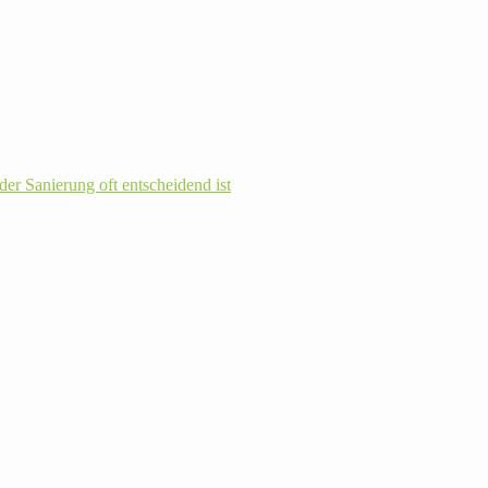
r Sanie­rung oft ent­schei­dend ist