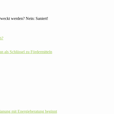
f erweckt werden? Nein: Saniert!
h?
plan als Schlüssel zu Fördermitteln
la­nung mit Energie­beratung beginnt