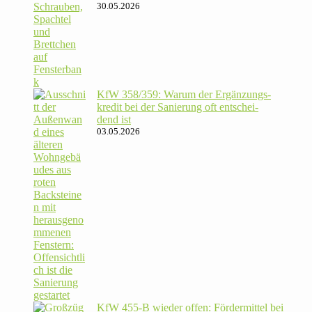
30.05.2026
KfW 358/​359: Warum der Ergän­zungs­
kredit bei der Sanie­rung oft ent­schei­
dend ist
03.05.2026
KfW 455‑B wieder offen: För­der­mittel bei