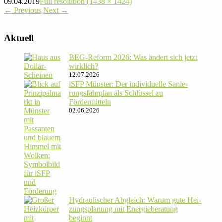
09.04.2019
Full resolution (1438 × 1424)
←
Previous
Next
→
Aktuell
BEG-Reform 2026: Was ändert sich jetzt
wirklich?
12.07.2026
iSFP Münster: Der indi­vi­du­elle Sanie­
rungs­fahr­plan als Schlüssel zu
Fördermitteln
02.06.2026
Hydrau­li­scher Abgleich: Warum gute Hei­
zungs­pla­nung mit Energie­beratung
beginnt