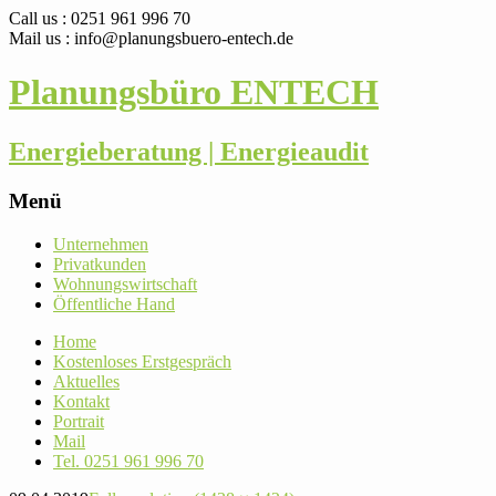
Call us : 0251 961 996 70
Mail us : info@planungsbuero-entech.de
Planungsbüro ENTECH
Energieberatung | Energieaudit
Menü
Skip
Unter­nehmen
to
Pri­vat­kunden
content
Woh­nungs­wirt­schaft
Öffent­liche Hand
Home
Kos­ten­loses Erstgespräch
Aktu­elles
Kontakt
Por­trait
Mail
Tel. 0251 961 996 70