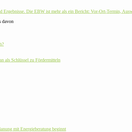
is davon
h?
plan als Schlüssel zu Fördermitteln
la­nung mit Energie­beratung beginnt