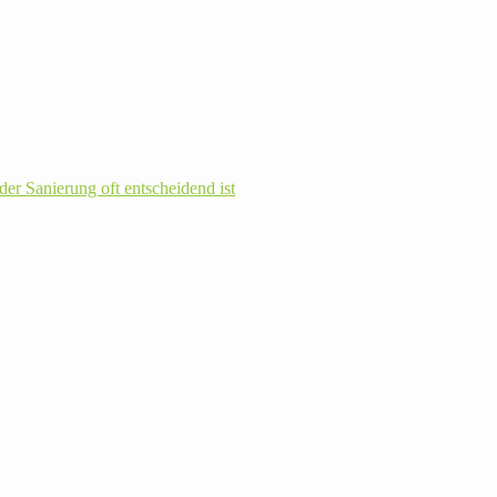
r Sanie­rung oft ent­schei­dend ist