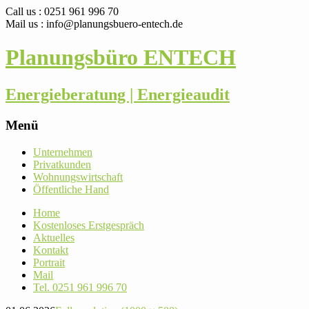
Call us : 0251 961 996 70
Mail us : info@planungsbuero-entech.de
Planungsbüro ENTECH
Energieberatung | Energieaudit
Menü
Skip
Unter­nehmen
to
Pri­vat­kunden
content
Woh­nungs­wirt­schaft
Öffent­liche Hand
Home
Kos­ten­loses Erstgespräch
Aktu­elles
Kontakt
Por­trait
Mail
Tel. 0251 961 996 70