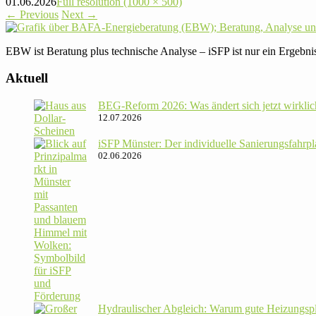
01.06.2026
Full resolution (1000 × 500)
←
Previous
Next
→
EBW ist Bera­tung plus tech­ni­sche Analyse – iSFP ist nur ein Ergebn
Aktuell
BEG-Reform 2026: Was ändert sich jetzt wirklic
12.07.2026
iSFP Münster: Der indi­vi­du­elle Sanie­rungs­fahr­
02.06.2026
Hydrau­li­scher Abgleich: Warum gute Hei­zungs­p