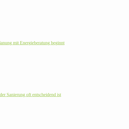
la­nung mit Energie­beratung beginnt
r Sanie­rung oft ent­schei­dend ist