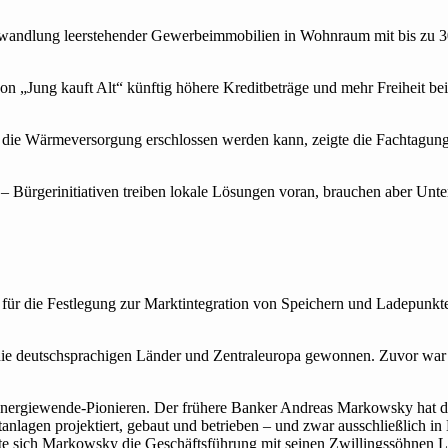
andlung leerstehender Gewerbeimmobilien in Wohnraum mit bis zu 3
on „Jung kauft Alt“ künftig höhere Kredit­be­träge und mehr Frei­heit beim
 für die Wärmeversorgung erschlossen werden kann, zeigte die Facht
Bürger­ini­tia­ti­ven trei­ben lokale Lösun­gen voran, brau­chen aber Unte
für die Festlegung zur Marktintegration von Speichern und Ladepunkte
 die deutschsprachigen Länder und Zentraleuropa gewonnen. Zuvor war er
n Energiewende-Pionieren. Der frühere Banker Andreas Markowsky hat
nlagen projektiert, gebaut und betrieben – und zwar ausschließlich i
ilte sich Markowsky die Geschäftsführung mit seinen Zwillingssöhnen 