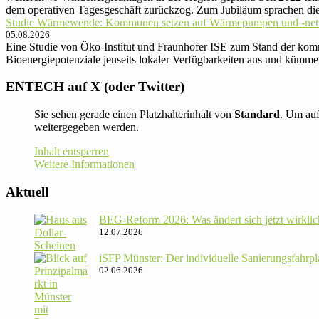
dem operativen Tagesgeschäft zurückzog. Zum Jubiläum sprachen d
Studie Wärmewende: Kommunen setzen auf Wärmepumpen und -net
05.08.2026
Eine Studie von Öko-Institut und Fraunhofer ISE zum Stand der 
Bioenergiepotenziale jenseits lokaler Verfügbarkeiten aus und kümme
ENTECH auf X (oder Twitter)
Sie sehen gerade einen Platzhalterinhalt von
Standard
. Um auf
weitergegeben werden.
Inhalt entsperren
Weitere Informationen
Aktuell
BEG-Reform 2026: Was ändert sich jetzt wirklic
12.07.2026
iSFP Münster: Der indi­vi­du­elle Sanie­rungs­fahr­
02.06.2026