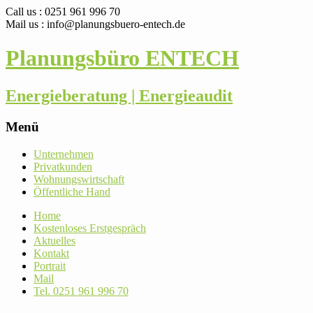
Call us : 0251 961 996 70
Mail us : info@planungsbuero-entech.de
Planungsbüro ENTECH
Energieberatung | Energieaudit
Menü
Skip
Unter­nehmen
to
Pri­vat­kunden
content
Woh­nungs­wirt­schaft
Öffent­liche Hand
Home
Kos­ten­loses Erstgespräch
Aktu­elles
Kontakt
Por­trait
Mail
Tel. 0251 961 996 70