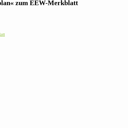
ns­plan« zum EEW-Merkblatt
att