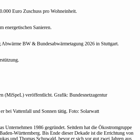
0.000 Euro Zuschuss pro Wohneinheit.
 ener­ge­ti­schen Sanieren.
agung Abwärme BW & Bundesabwärmetagung 2026 in Stuttgart.
r­stützung.
n (MiSpeL) veröffentlicht. Grafik: Bundesnetzagentur
 bei Vattenfall und Sonnen tätig. Foto: Solarwatt
 das Unternehmen 1986 gegründet. Seitdem hat die Ökostromgruppe
n Baden-Württemberg. Bis Ende dieser Dekade ist die Errichtung von
Lukas und Thomas Schuwald, bevor er sich vor gut zwei Jahren aus