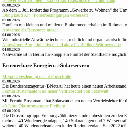
„Gewerbe zu Wohnen“: 30.000 Euro Zu­schuss für Um­nut­zung
06.08.2026
Ab dem 1. Juli fördert das Programm „Gewerbe zu Wohnen“ die Umw
„Jung kauft Alt“: Förder­be­din­gun­gen ver­bessert
05.08.2026
Familien mit kleinen und mittle­ren Ein­kom­men er­hal­ten im Rah­men v
Abwärme als Ressource nutzen
04.08.2026
Wie industrielle Abwärme technisch, rechtlich und organisatorisch
Nahwärme: Bürger­ini­tia­ti­ven sind aktiv für Ber­li­ner Wärmewende
04.08.2026
Nahwärme ist in Berlin für knapp ein Fünftel der Stadt­fläche mög­lich – 
Erneuerbare Energien: »Solarserver«
MiSpeL-Festlegung macht Fortschritte
05.08.2026
Die Bundesnetzagentur (BNetzA) hat heute einen neuen Arbeitsstand 
Fermin Bustamante wird neuer Vertriebschef von Solarwatt
05.08.2026
Mit Fermin Bustamante hat Solarwatt einen neuen Vertriebsleiter für
40 Jahre Ökostromgruppe Freiburg
05.08.2026
Die Ökostromgruppe Freiburg zählt hierzulande unbestritten zu de
mehr als 40 Windenergieanlagen, 140 Solaranlagen und 7 Wasserkrafta
weiteren 40 Windenergieanlagen in der Region geplant. Seit 2022 te