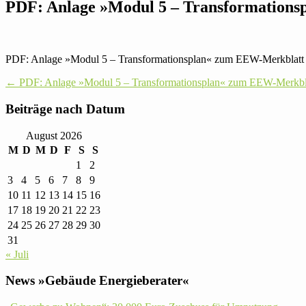
PDF: Anlage »Modul 5 – Trans­for­ma­ti­o
PDF: Anlage »Modul 5 – Trans­for­ma­ti­ons­plan« zum EEW-Merkblatt
Post
←
PDF: Anlage »Modul 5 – Trans­for­ma­ti­ons­plan« zum EEW-Merkbl
navigation
Bei­träge nach Datum
August 2026
M
D
M
D
F
S
S
1
2
3
4
5
6
7
8
9
10
11
12
13
14
15
16
17
18
19
20
21
22
23
24
25
26
27
28
29
30
31
« Juli
News »Gebäude Energieberater«