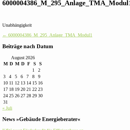
6000004386_​M_​295_​Anlage_​TMA_​Modul
Unab­hän­gig­keit
Post
←
6000004386_​M_​295_​Anlage_​TMA_​Modul1
navigation
Bei­träge nach Datum
August 2026
M
D
M
D
F
S
S
1
2
3
4
5
6
7
8
9
10
11
12
13
14
15
16
17
18
19
20
21
22
23
24
25
26
27
28
29
30
31
« Juli
News »Gebäude Energieberater«