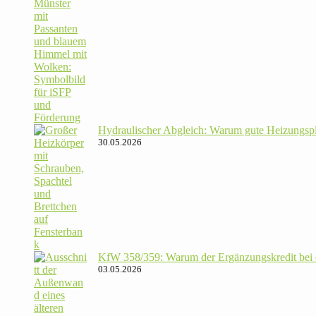
Hydrau­li­scher Abgleich: Warum gute Hei­zungs­p
30.05.2026
KfW 358/​359: Warum der Ergän­zungs­kredit bei de
03.05.2026