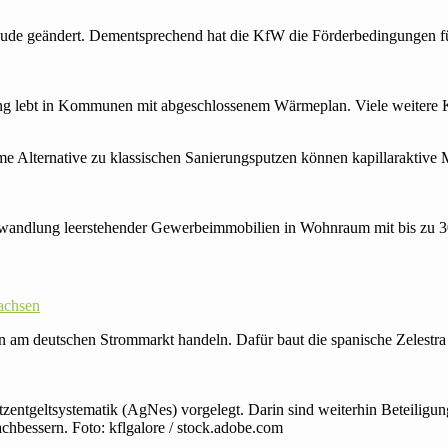
ude geändert. Dementsprechend hat die KfW die Förder­bedingungen für 
ng lebt in Kommunen mit abgeschlossenem Wärmeplan. Viele weitere 
 Alternative zu klassischen Sanierungsputzen können kapillaraktive 
andlung leerstehender Gewerbeimmobilien in Wohnraum mit bis zu 3
sachsen
äten am deutschen Strommarkt handeln. Dafür baut die spanische Zelest
entgeltsystematik (AgNes) vorgelegt. Darin sind weiterhin Beteiligu
hbessern. Foto: kflgalore / stock.adobe.com