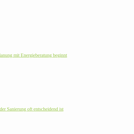
la­nung mit Energie­beratung beginnt
r Sanie­rung oft ent­schei­dend ist