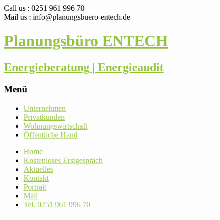
Call us : 0251 961 996 70
Mail us : info@planungsbuero-entech.de
Planungsbüro ENTECH
Energieberatung | Energieaudit
Menü
Skip
Unter­nehmen
to
Pri­vat­kunden
content
Woh­nungs­wirt­schaft
Öffent­liche Hand
Home
Kos­ten­loses Erstgespräch
Aktu­elles
Kontakt
Por­trait
Mail
Tel. 0251 961 996 70