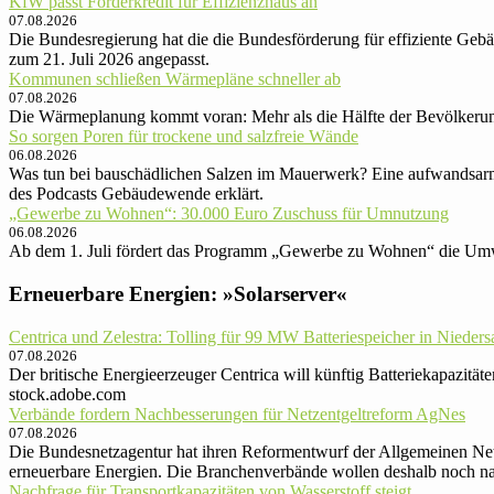
KfW passt Förderkredit für Effizienzhaus an
07.08.2026
Die Bundesregierung hat die die Bundes­förderung für effiziente Gebä
zum 21. Juli 2026 angepasst.
Kommunen schließen Wärmepläne schneller ab
07.08.2026
Die Wärmeplanung kommt voran: Mehr als die Hälfte der Bevölkeru
So sorgen Poren für trockene und salzfreie Wände
06.08.2026
Was tun bei bauschädlichen Salzen im Mauerwerk? Eine aufwandsarme
des Podcasts Gebäudewende erklärt.
„Gewerbe zu Wohnen“: 30.000 Euro Zu­schuss für Um­nut­zung
06.08.2026
Ab dem 1. Juli fördert das Programm „Gewerbe zu Wohnen“ die Umw
Erneuerbare Energien: »Solarserver«
Centrica und Zelestra: Tolling für 99 MW Batteriespeicher in Nieder
07.08.2026
Der britische Energieerzeuger Centrica will künftig Batteriekapazit
stock.adobe.com
Verbände fordern Nachbesserungen für Netzentgeltreform AgNes
07.08.2026
Die Bundesnetzagentur hat ihren Reformentwurf der Allgemeinen Netz
erneuerbare Energien. Die Branchenverbände wollen deshalb noch nac
Nachfrage für Transportkapazitäten von Wasserstoff steigt