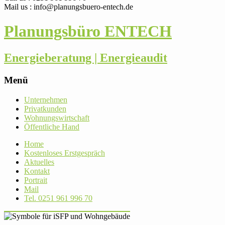
Mail us : info@planungsbuero-entech.de
Planungsbüro ENTECH
Energieberatung | Energieaudit
Menü
Skip
Unter­nehmen
to
Pri­vat­kunden
content
Woh­nungs­wirt­schaft
Öffent­liche Hand
Home
Kos­ten­loses Erstgespräch
Aktu­elles
Kontakt
Por­trait
Mail
Tel. 0251 961 996 70