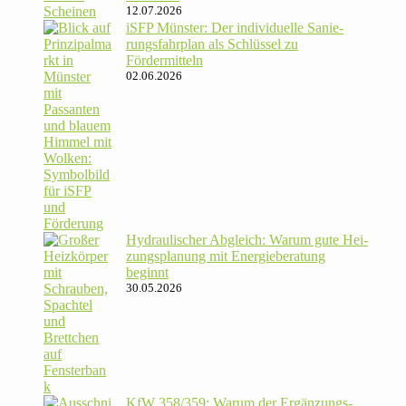
12.07.2026
iSFP Münster: Der indi­vi­du­elle Sanie­
rungs­fahr­plan als Schlüssel zu
Fördermitteln
02.06.2026
Hydrau­li­scher Abgleich: Warum gute Hei­
zungs­pla­nung mit Energie­beratung
beginnt
30.05.2026
KfW 358/​359: Warum der Ergän­zungs­