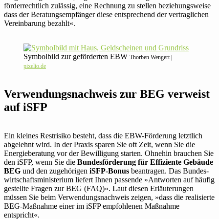
för­der­recht­lich zulässig, eine Rech­nung zu stellen bezie­hungs­weise
dass der Bera­tungs­emp­fänger diese ent­spre­chend der ver­trag­li­chen
Ver­ein­ba­rung bezahlt«.
Sym­bol­bild zur geför­derten EBW
Thorben Wengert |
pixelio.de
Ver­wen­dungs­nach­weis zur BEG ver­weist
auf iSFP
Ein kleines Rest­ri­siko besteht, dass die EBW-För­de­rung letzt­lich
abge­lehnt wird. In der Praxis sparen Sie oft Zeit, wenn Sie die
Energie­beratung vor der Bewil­li­gung starten. Ohnehin brau­chen Sie
den iSFP, wenn Sie die
Bun­des­för­de­rung für Effi­zi­ente Gebäude
BEG
und den zuge­hö­rigen
iSFP-Bonus
bean­tragen. Das Bun­des­
wirt­schafts­mi­nis­te­rium liefert Ihnen pas­sende »Ant­worten auf häufig
gestellte Fragen zur BEG (FAQ)«. Laut diesen Erläu­te­rungen
müssen Sie beim Ver­wen­dungs­nach­weis zeigen, »dass die rea­li­sierte
BEG-Maß­nahme einer im iSFP emp­foh­lenen Maß­nahme
entspricht«.