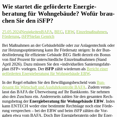
Wie startet die geför­derte Energie­
beratung für Wohn­ge­bäude? Wofür brau­
chen Sie den iSFP?
25.05.2024
Neuigkeiten
BAFA
,
BEG
,
EBW
,
Einzelmaßnahmen
,
Förderung
,
iSFP
Stefan Genrich
Bei Maß­nahmen an der Gebäu­de­hülle oder zur Anlagen­technik oder
zur Hei­zungs­op­ti­mie­rung kann Ihr Förder­satz steigen: In der Bun­
des­för­de­rung für effi­zi­ente Gebäude BEG fließt derzeit ein Bonus
von fünf Prozent für unter­schied­liche Ein­zel­maß­nahmen (Stand
April 2026). Dazu müssen Sie den »indi­vi­du­ellen Sanie­rungs­fahr­
plan iSFP« vor­legen. Der
iSFP
zählt wie­derum als
Bericht einer
geför­derten Energie­beratung für Wohn­ge­bäude EBW
.
In der Regel erhalten Sie den Bewil­li­gungs­be­scheid vom
Bun­
desamt für Wirt­schaft und Aus­fuhr­kon­trolle BAFA
. Zudem ver­an­
lasst das BAFA die Über­wei­sung auf Ihr Bank­konto. Sie nehmen
also den Zuschuss ein. Ande­rer­seits zahlen Sie den gesamten Rech­
nungs­be­trag der
Energie­beratung für Wohn­ge­bäude EBW
. Indes
kann ENTECH weder eine bestimmte Rechts­lage noch eine För­de­
rung ver­spre­chen – bei der EBW und beim iSFP zählen die Vor­
gaben etwa vom BAFA. Doch Ihre Ener­gie­be­ra­terin oder Ihr Ener­