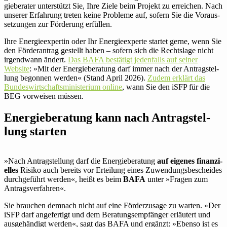
gie­be­rater unter­stützt Sie, Ihre Ziele beim Projekt zu errei­chen. Nach
unserer Erfah­rung treten keine Pro­bleme auf, sofern Sie die Vor­aus­
set­zungen zur För­de­rung erfüllen.
Ihre Ener­gie­ex­pertin oder Ihr Ener­gie­ex­perte startet gerne, wenn Sie
den För­der­an­trag gestellt haben – sofern sich die Rechts­lage nicht
irgend­wann ändert.
Das BAFA bestä­tigt jeden­falls auf seiner
Website
: »Mit der Energie­beratung darf immer nach der Antrag­stel­
lung begonnen werden« (Stand April 2026).
Zudem erklärt das
Bun­des­wirt­schafts­mi­nis­te­rium online
, wann Sie den iSFP für die
BEG vor­weisen müssen.
Energie­beratung kann nach Antrag­stel­
lung starten
»
Nach Antrag­stel­lung darf die Energie­beratung
auf eigenes finan­zi­
elles
Risiko auch bereits vor Ertei­lung eines Zuwen­dungs­be­scheides
durch­ge­führt werden«, heißt es beim
BAFA
unter »Fragen zum
Antragsverfahren«.
Sie brau­chen demnach nicht auf eine För­der­zu­sage zu warten. »Der
iSFP darf ange­fer­tigt und dem Bera­tungs­emp­fänger erläu­tert und
aus­ge­hän­digt werden«, sagt das BAFA und ergänzt: »Ebenso ist es