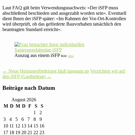
Laut FAQ gilt beim Ver­wen­dungs­nach­weis: »Der iSFP muss
abschlie­ßend beschieden und aus­ge­zahlt worden sein«. Even­tuell
dient Ihnen der iSFP später: »Im Rahmen der Vor-Ort-Kon­trollen
wird über­prüft, ob das geför­derte Bau­vor­haben tat­säch­lich den
bean­tragten Stan­dard erreicht«.
Auszug aus einem iSFP
Bild:
dena
Post
←
Neue Hei­zungs­för­de­rung läuft langsam an
Ver­zichten wir auf
den iSFP (Gast­bei­trag)
→
navigation
Bei­träge nach Datum
August 2026
M
D
M
D
F
S
S
1
2
3
4
5
6
7
8
9
10
11
12
13
14
15
16
17
18
19
20
21
22
23