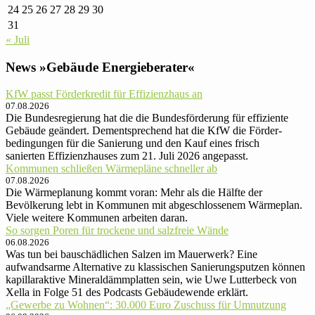
24
25
26
27
28
29
30
31
« Juli
News »Gebäude Energieberater«
KfW passt Förderkredit für Effizienzhaus an
07.08.2026
Die Bundesregierung hat die die Bundes­förderung für effiziente
Gebäude geändert. Dementsprechend hat die KfW die Förder­
bedingungen für die Sanierung und den Kauf eines frisch
sanierten Effizienzhauses‍‌ zum 21. Juli 2026 angepasst.
Kommunen schließen Wärmepläne schneller ab
07.08.2026
Die Wärmeplanung kommt voran: Mehr als die Hälfte der
Bevölkerung lebt in Kommunen mit abgeschlossenem Wärmeplan.
Viele weitere Kommunen arbeiten daran.
So sorgen Poren für trockene und salzfreie Wände
06.08.2026
Was tun bei bauschädlichen Salzen im Mauerwerk? Eine
aufwandsarme Alternative zu klassischen Sanierungsputzen können
kapillaraktive Mineraldämmplatten sein, wie Uwe Lutterbeck von
Xella in Folge 51 des Podcasts Gebäudewende erklärt.
„Gewerbe zu Wohnen“: 30.000 Euro Zu­schuss für Um­nut­zung