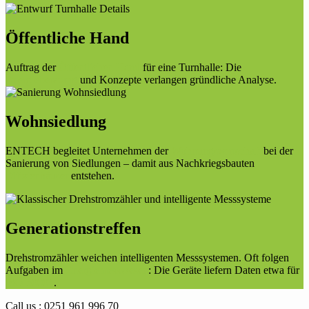
Öffentliche Hand
Auftrag der
Öffentlichen Hand
für eine Turnhalle: Die
Energieberatung
und Konzepte verlangen gründliche Analyse.
Wohnsiedlung
ENTECH begleitet Unternehmen der
Wohnungswirtschaft
bei der
Sanierung von Siedlungen – damit aus Nachkriegsbauten
Effizienhäuser
entstehen.
Generationstreffen
Drehstromzähler weichen intelligenten Messsystemen. Oft folgen
Aufgaben im
Energiemesswesen
: Die Geräte liefern Daten etwa für
ISO 50001
.
Call us : 0251 961 996 70