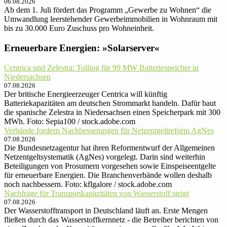
06.08.2026
Ab dem 1. Juli fördert das Programm „Gewerbe zu Wohnen“ die
Umwandlung leerstehender Gewerbeimmobilien in Wohnraum mit
bis zu 30.000 Euro Zuschuss pro Wohneinheit.
Erneuerbare Energien: »Solarserver«
Centrica und Zelestra: Tolling für 99 MW Batteriespeicher in
Niedersachsen
07.08.2026
Der britische Energieerzeuger Centrica will künftig
Batteriekapazitäten am deutschen Strommarkt handeln. Dafür baut
die spanische Zelestra in Niedersachsen einen Speicherpark mit 300
MWh. Foto: Sepia100 / stock.adobe.com
Verbände fordern Nachbesserungen für Netzentgeltreform AgNes
07.08.2026
Die Bundesnetzagentur hat ihren Reformentwurf der Allgemeinen
Netzentgeltsystematik (AgNes) vorgelegt. Darin sind weiterhin
Beteiligungen von Prosumern vorgesehen sowie Einspeiseentgelte
für erneuerbare Energien. Die Branchenverbände wollen deshalb
noch nachbessern. Foto: kflgalore / stock.adobe.com
Nachfrage für Transportkapazitäten von Wasserstoff steigt
07.08.2026
Der Wasserstofftransport in Deutschland läuft an. Erste Mengen
fließen durch das Wasserstoffkernnetz - die Betreiber berichten von